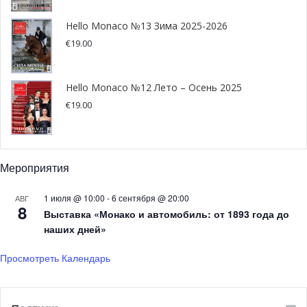
вдохновлённую речь Холта о Яхт-клубе Монако,
который станет одним из центральных пунктов
Hello Monaco №13 Зима 2025-2026
путешествия.
€
19.00
“Я всю жизнь посвятил мореплаванию и думаю, что у
меня есть право совершить свое последнее
Hello Monaco №12 Лето – Осень 2025
кругосветное путешествие. Жизнь – это путешествие, и
€
19.00
с тех пор, когда моя жизнь изменилась навсегда, я
понял, что все что ни происходит — все к лучшему», —
уверен яхтсмен.
Мероприятия
1 июля @ 10:00
-
6 сентября @ 20:00
АВГ
8
Выставка «Монако и автомобиль: от 1893 года до
наших дней»
Просмотреть Календарь