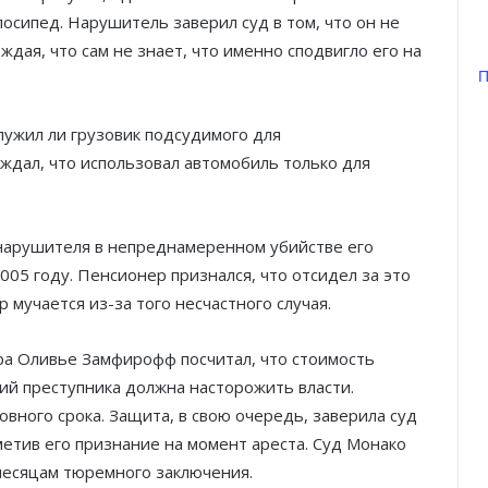
осипед. Нарушитель заверил суд в том, что он не
дая, что сам не знает, что именно сподвигло его на
П
лужил ли грузовик подсудимого для
рждал, что использовал автомобиль только для
нарушителя в непреднамеренном убийстве его
005 году. Пенсионер признался, что отсидел за это
 мучается из-за того несчастного случая.
ра Оливье Замфирофф посчитал, что стоимость
ий преступника должна насторожить власти.
вного срока. Защита, в свою очередь, заверила суд
метив его признание на момент ареста. Суд Монако
месяцам тюремного заключения.