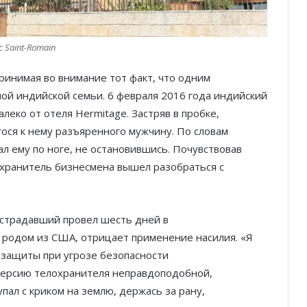
c Saint-Romain
ринимая во внимание тот факт, что одним
ой индийской семьи. 6 февраля 2016 года индийский
еко от отеля Hermitage. Застряв в пробке,
ся к нему разъяренного мужчину. По словам
л ему по ноге, не остановившись. Почувствовав
охранитель бизнесмена вышел разобраться с
острадавший провел шесть дней в
 родом из США, отрицает применение насилия. «Я
 защиты при угрозе безопасности
 версию телохранителя неправдоподобной,
упал с криком на землю, держась за рану,