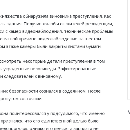
Княжества обнаружила виновника преступления. Как
бль здания. Получив жалобы от жителей резиденции,
си с камер видеонаблюдения, технические проблемы
епонятной причине видеонаблюдение на шестом
том этаже камеры были закрыты листами бумаги.
ссмотреть некоторые детали преступления в том
ись украденные велосипеды. Зафиксированные
и следователей к виновному.
ик безопасности сознался в содеянном. После
тронутом состоянии.
она поинтересовался у подсудимого, что именно
й признался, что его единственной целью было
елопрогулок, однако его пенсия и зарплата не