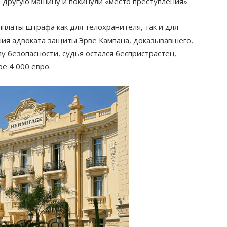
 другую машину и покинули «место преступления».
платы штрафа как для телохранителя, так и для
ния адвоката защиты Эрве Кампана, доказывавшего,
лу безопасности, судья остался беспристрастен,
е 4 000 евро.
Проявит ли суд милосердие с
учётом covid и особых
обстоятельств?