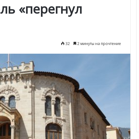
ель «перегнул
32
2 минуты на прочтение