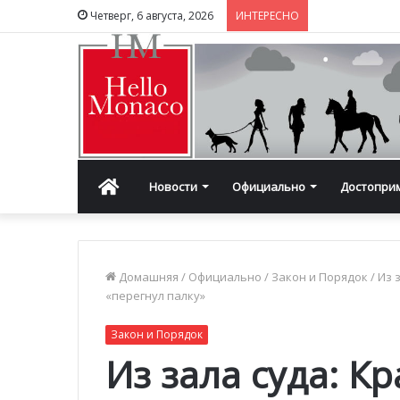
Четверг, 6 августа, 2026
ИНТЕРЕСНО
Главная
Новости
Официально
Достопри
Домашняя
/
Официально
/
Закон и Порядок
/
Из 
«перегнул палку»
Закон и Порядок
Из зала суда: К