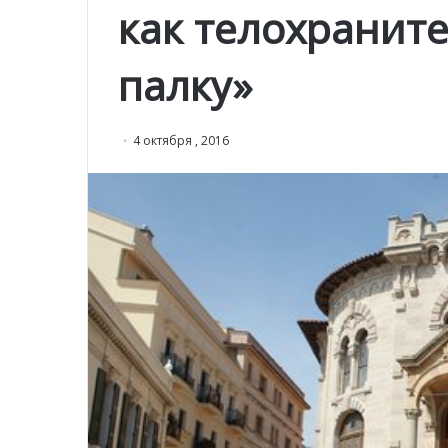
как телохранит
палку»
4 октября , 2016