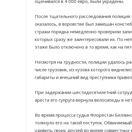
оценивался в 4 000 евро, были украдены.
После тщательного расследования полиция 
оказалось, в воровстве был замешан консте
стражи порядка немедленно проверили запи
которых сразу же заинтересовали их. По н
этаже было отключено в то время, как на пя
Несмотря на трудности, полиции удалось ра
числе грузовик, из кузова которого виднел
габариты и внешний вид преступника привел
При задержании шестидесятилетний сотрудн
ареста его супруга вернула велосипеды в не
Во время процесса судья Флорестан Беллинз
толкнуло его на такой поступок. Обвиняемы
удивить своих друзей во время совместных в