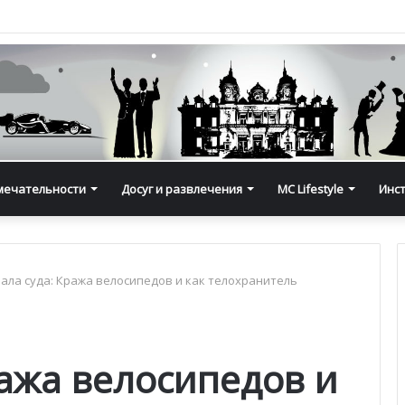
мечательности
Досуг и развлечения
MC Lifestyle
Инс
зала суда: Кража велосипедов и как телохранитель
ража велосипедов и