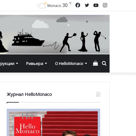
℃
Facebook
Twitter
YouTube
Instagram
30
Monaco
Смотреть
Искать
трукции
Ривьера
О HelloMonaco
корзину
Журнал HelloMonaco