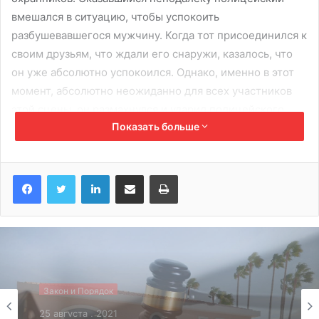
вмешался в ситуацию, чтобы успокоить
разбушевавшегося мужчину. Когда тот присоединился к
своим друзьям, что ждали его снаружи, казалось, что
он уже абсолютно успокоился. Однако, именно в этот
момент, абсолютно неожиданно для всех участников
этой сцены, он размахнулся и ударил полицейского,
Показать больше
нокаутировав его.
Результатом стали 15 дней больничного для
LinkedIn
Поделиться по электронной почте
Распечатать
представителя правопорядка и судебное
разбирательство для перебравшего мужчины. Перед
фактом записи с видеокамер он признал за собой
совершенное правонарушение, однако утверждал, что
абсолютно ничего не помнит и не знает, почему вдруг
ударил полицейского. Утром в участке показатели
алкоголя в его крови оставались очень высокими, что
Закон и Порядок
Закон и Порядок
доказывает лишний раз, что посреди ночи он был
29 июля , 2021