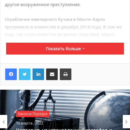
другое вооруженное преступление.
Ограбление ювелирного бутика в Монте-Карло
прогремело в княжестве в декабре 2016 года. В том же
году, как стало известно во время следствия, Марко
Калович спланировал ограбление бутика в Вене,
Показать больше
которое было совершено 25 июля 2016 года. В Австрии
он похитил украшений на общую сумму 1 миллион евро.
LinkedIn
Поделиться по электронной почте
Распечатать
В тот вечер, когда ограбление в Монако было
совершено, он попытался унести с собой украшений на
общую сумму в 4,5 миллионов евро. Кроме того, в
попытке избежать преследования он взял продавщицу
в качестве заложницы, которую вскоре отпустил.
Однако, благодаря многочисленным камерам
Закон и Порядок
наблюдения, что установлены как в бутике, так и на
10 марта , 2022
улицах княжества, полиция смогла быстро установить
Закон и Порядок