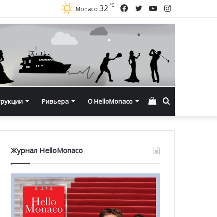
℃
Facebook
Twitter
YouTube
Instagram
32
Monaco
Смотреть
Искать
трукции
Ривьера
О HelloMonaco
корзину
Журнал HelloMonaco