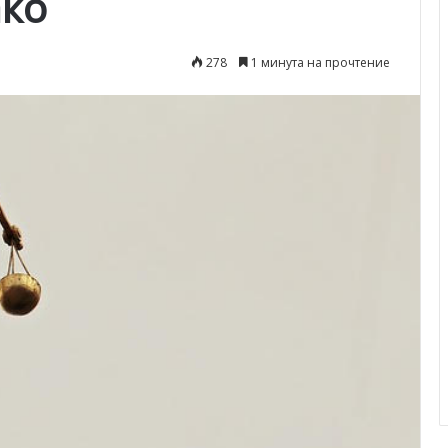
ако
278
1 минута на прочтение