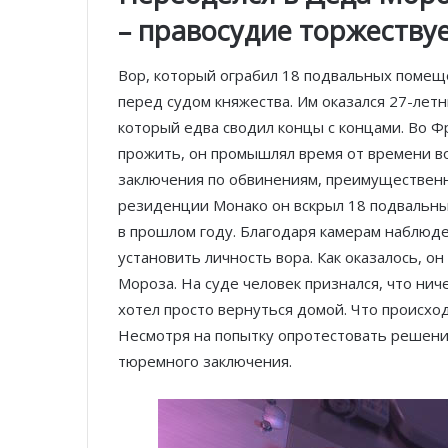
– правосудие торжеству
Вор, который ограбил 18 подвальных помещ
перед судом княжества. Им оказался 27-лет
который едва сводил концы с концами. Во Ф
прожить, он промышлял время от времени во
заключения по обвинениям, преимущественн
резиденции Монако он вскрыл 18 подвальн
в прошлом году. Благодаря камерам наблюд
установить личность вора. Как оказалось, о
Мороза. На суде человек признался, что ниче
хотел просто вернуться домой. Что происход
Несмотря на попытку опротестовать решение
тюремного заключения.