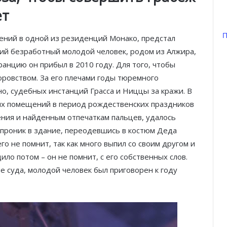
ет
П
ений в одной из резиденций Монако, предстал
ний безработный молодой человек, родом из Алжира,
ранцию он прибыл в 2010 году. Для того, чтобы
ровством. За его плечами годы тюремного
о, судебных инстанций Грасса и Ниццы за кражи. В
ых помещений в период рождественских праздников
ения и найденным отпечаткам пальцев, удалось
н проник в здание, переодевшись в костюм Деда
го не помнит, так как много выпил со своим другом и
ило потом – он не помнит, с его собственных слов.
 суда, молодой человек был приговорен к году