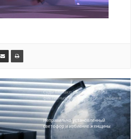
Закон и порядок: опасность
алкоголя, наркотиков и подмены
водительских прав
Бутики, картины, банковские карты:
слишком много соблазнов для
преступных намерений
kedIn
Поделиться по электронной почте
Распечатать
Суды Монако разбирают дела
фиктивных чеков, избиения ребёнка
и нападения в ночном клубе
Неправильно установленный
светофор и избиение женщины
рассмотрели в суде Монако
Интимные фото из мести и кража в
условиях полного доверия: суд
Монако выносит приговоры