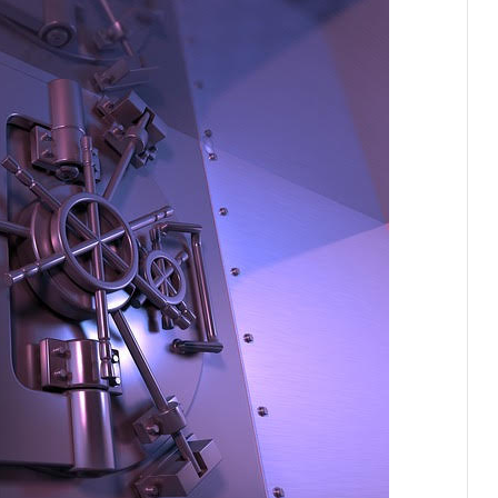
Проявит ли суд милосердие с
учётом covid и особых
обстоятельств?
Автомобильные погони,
огнестрельное оружие: суд Монако
не сидит без дела
Миллионы наследства,
увеселительная поездка и срочная
операция: испытание мудрости для
судей