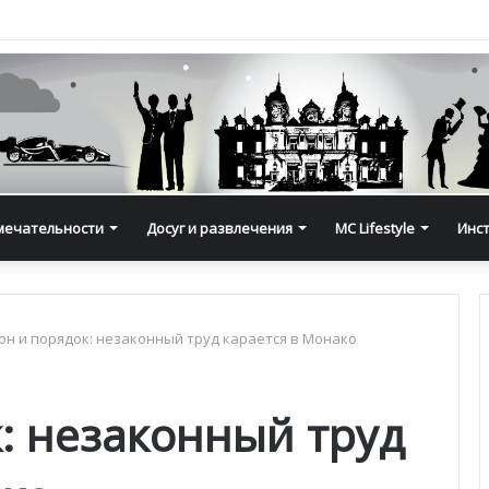
мечательности
Досуг и развлечения
MC Lifestyle
Инс
он и порядок: незаконный труд карается в Монако
: незаконный труд