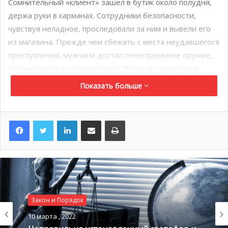
Сомнительный «клиент» зашел в бутик около полудня,
держа руки в карманах. Сотрудники безопасности,
чувствуя неладное, проследовали за ним и вывели его
из магазина. Прежде чем сбежать с места неудавшегося
преступления, мужчина достал огнестрельное оружие,
чтобы отпугнуть полицейских. Затем он скрылся на
мотоцикле вместе со своим сообщником. На
Показать больше
сегодняшний день открыто расследование и ведется
опрос свидетелей.
LinkedIn
Поделиться по электронной почте
Распечатать
Напомним, что это не первая попытка ограбления
ювелирного бутика. Так, 18 января прошлого года
неизвестные ворвались в магазин Harry Winston,
расположенный на знаменитой набережной Круазетт.
Преступникам удалось унести с собой несколько
украшений общей стоимостью 15 млн евро.
Закон и Порядок
10 марта , 2022