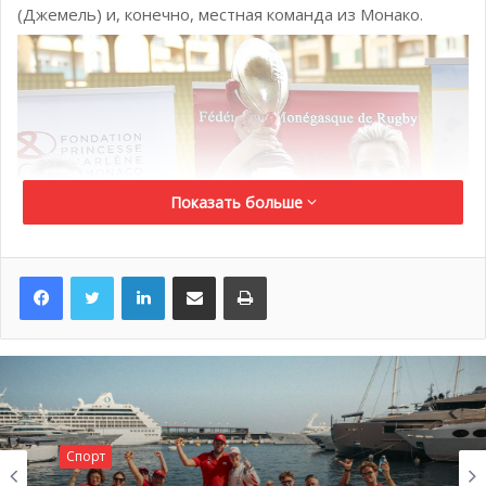
(Джемель) и, конечно, местная команда из Монако.
Показать больше
LinkedIn
Поделиться по электронной почте
Распечатать
Вход на мероприятие свободный, и организаторы
приглашают вас на
стадион Людовика II
, чтобы
провести целый незабываемый день, полностью
Спорт
окунувшись в атмосферу спорта. В