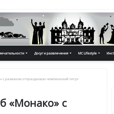
мечательности
Досуг и развлечения
MC Lifestyle
Инс
» с размахом отпраздновал чемпионский титул
б «Монако» с