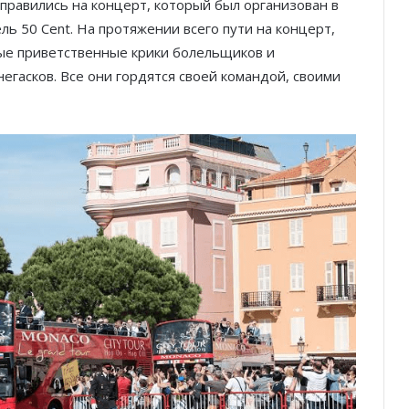
правились на концерт, который был организован в
ь 50 Cent. На протяжении всего пути на концерт,
ные приветственные крики болельщиков и
егасков. Все они гордятся своей командой, своими
Тренировка с видом: открытые
спортивные площадки Монако
От Монте-Карло к Гран-при
Барселоны: неделя, изменившая
Ferrari
Гламур, скорость и драма: чем
запомнился Гран-при Монако