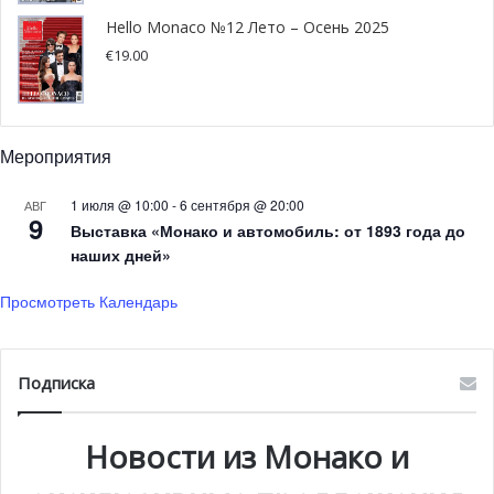
Трудно не заметить, что Радамель проводит
Hello Monaco №12 Лето – Осень 2025
блестящий сезон, после того, через что ему пришлось
€
19.00
пройти. Постоянные микротравмы, которые мешали ему
закрепиться в основном составе, игра то в «Манчестер
Юнайтед» (год), то в «Челси» (год), в то время как
Мероприятия
формально он фигурировал в составе «Монако». Кроме
того, долгое время оставался открытым вопрос: удалось
1 июля @ 10:00
-
6 сентября @ 20:00
АВГ
ли ему полностью восстановиться после серьезной
9
Выставка «Монако и автомобиль: от 1893 года до
травмы колена, которую он получил в январе 2014 года?
наших дней»
Просмотреть Календарь
Подписка
Новости из Монако и