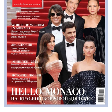
Vollmond Пины Бауш
К концу года, для поддержания праздничного
настроения, Жан-Кристоф Майо представит публике
собственную версию Щелкунчика вместе с труппой
Casse Noisette
, состоящей из танцоров балета Монте-
Карло и студентов из Академии танца Принцессы Грейс.