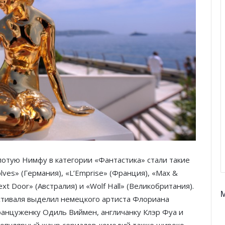
отую Нимфу в категории «Фантастика» стали такие
ves» (Германия), «L’Emprise» (Франция), «Max &
ext Door» (Австралия) и «Wolf Hall» (Великобритания).
стиваля выделил немецкого артиста Флориана
ранцуженку Одиль Виймен, англичанку Клэр Фуа и
 Популярный жанр сериалов-комедий также широко