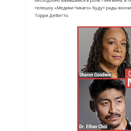
телешоу «Медики Чикаго» будут рады воочи
Торри ДеВитто.