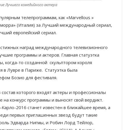
ие Лучшего комедийного актера
пулярным телепрограммам, как «Marvellous »
оморра» (Италия) за Лучший международный сериал,
учший европейский сериал.
естижных наград международного телевизионного
учшие программы и актеров. Главная статуэтка
ы, когда-то созданной скульптором короля
я в Лувре в Париже. Статуэтка была
фом Бозио для фестиваля.
 состав которого входят актеры и профессионалы
 на конкурс программы и выносят свой вердикт.
Карло-2016 станет известен в ближайшее время, а
среди первых приглашенных звезд будут такие
 роль Эдварда Нигмы, и Робин Лорд Тейлор,
опулярном сериале «Готэм» (США). А фанаты