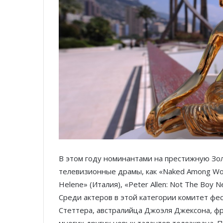
В этом году номинантами на престижную Зол
телевизионные драмы, как «Naked Among Wol
Helene» (Италия), «Peter Allen: Not The Boy N
Среди актеров в этой категории комитет фе
Стеттера, австралийца Джоэля Джексона, ф
многих других новых талантов телеэкрана.