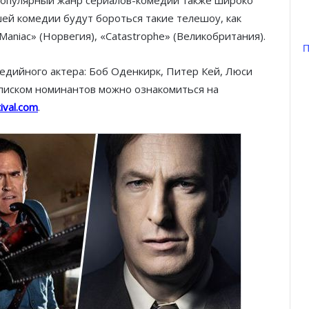
шей комедии будут бороться такие телешоу, как
 «Maniac» (Норвегия), «Catastrophe» (Великобритания).
П
едийного актера: Боб Оденкирк, Питер Кей, Люси
списком номинантов можно ознакомиться на
ival.com
.