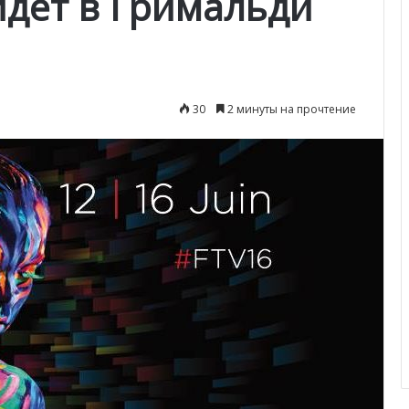
йдет в Гримальди
30
2 минуты на прочтение