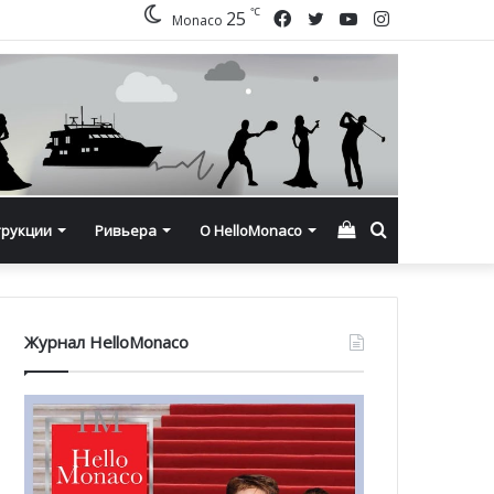
℃
Facebook
Twitter
YouTube
Instagram
25
Monaco
Смотреть
Искать
трукции
Ривьера
О HelloMonaco
корзину
Журнал HelloMonaco