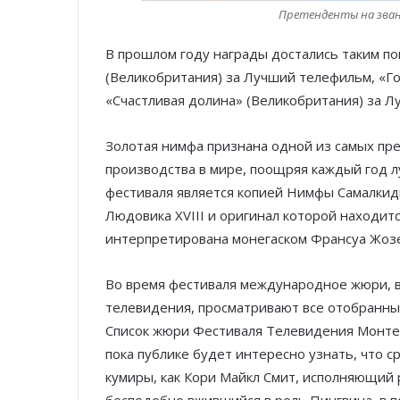
Претенденты на зван
В прошлом году награды достались таким по
(Великобритания) за Лучший телефильм, «Г
«Счастливая долина» (Великобритания) за Л
Золотая нимфа признана одной из самых пр
производства в мире, поощряя каждый год л
фестиваля является копией Нимфы Самалкид
Людовика XVIII и оригинал которой находитс
интерпретирована монегаском Франсуа Жозе
Во время фестиваля международное жюри, в
телевидения, просматривают все отобранные
Список жюри Фестиваля Телевидения Монте-
пока публике будет интересно узнать, что 
кумиры, как Кори Майкл Смит, исполняющий
бесподобно вжившийся в роль Пингвина, в п