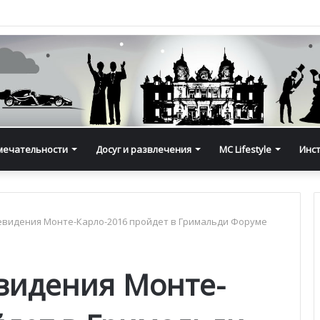
мечательности
Досуг и развлечения
MC Lifestyle
Инс
евидения Монте-Карло-2016 пройдет в Гримальди Форуме
видения Монте-