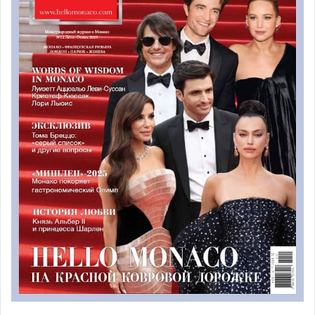
Клаудия Кардинале, в 2011 году удостоившаяся
российского «Золотого орла» за вклад в
мировой кинематограф. Среди лауреатов премии также
оказалась супружеская пара итальянских художников-
постановщиков Данте Феррети и Франческа Ло Скьяво,
которые не один раз работали бок о бок над
картинами, ставшими популярными во всем мире.
Франческа уже является обладательницей трех
«Оскаров» и известна по фильмам «Золушка» (2015),
«Хранитель времени» (2011), «Остров проклятых»
(2009), «Авиатор» (2004) и другим. Работа
Данте Феррети также не осталась без внимания
Американской киноакадемии – художник
был номинирован на «Оскар» восемь раз, три из
которых он получал золотую статуэтку.