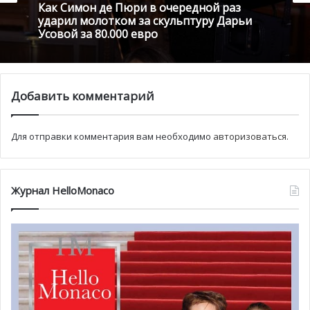
Как Симон де Пюри в очередной раз
ударил молотком за скульптуру Дарьи
Усовой за 80.000 евро
Добавить комментарий
Для отправки комментария вам необходимо
авторизоваться
.
Журнал HelloMonaco
В этот вечер за личные достижения премии Фестиваля
удостоились сразу несколько представителей
киноиндустрии. «Комедийную» статуэтку получили:
французский актер и двукратный лауреат премии
«Сезар» Клод Брассер, итальянская дива