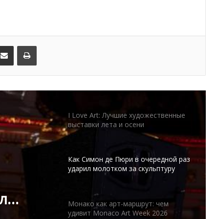
от Ренессанса до уличного арта
Оптическое искусство,
вдохновлённое гонками: Формула-1
оживает в работах Маркоса
kedIn
Поделиться по электронной почте
Распечатать
Марина
I Love Art: Лучшие художественные
выставки лета и осени
Как Симон де Пюри в очередной раз
ударил молотком за скульптуру
Дарьи Усовой за 80.000 евро
Монако как арт-маршрут: чем
удивит Monaco Art Week 2026
рут:
rt
Когда мода встречает живопись:
выставка Юлии Юг в Монако