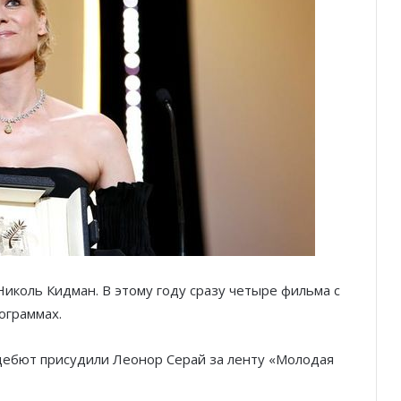
Семь вечеров волшебства: Театр
Муз с размахом представил новую
программу
I Love Art: Лучшие художественные
выставки лета и осени
Искусство без границ: в Монако
иколь Кидман. В этому году сразу четыре фильма с
прошла самая многогранная арт-
ограммах.
неделя года
дебют присудили Леонор Серай за ленту «Молодая
Княжество в красках: Monaco Art
Week возвращается с шедеврами