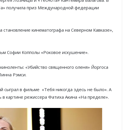
 Сергея Лозницы и «Теснота» Кантемира Балагова. В
нота» получила приз Международной федерации
на становление кинематографа на Северном Кавказе»,
ьм Софии Копполы «Роковое искушение».
 киноленты: «Убийство священного оленя» Йоргоса
Линна Рэмси.
й сыграл в фильме «Тебя никогда здесь не было». А
ь в картине режиссера Фатиха Акина «На пределе».