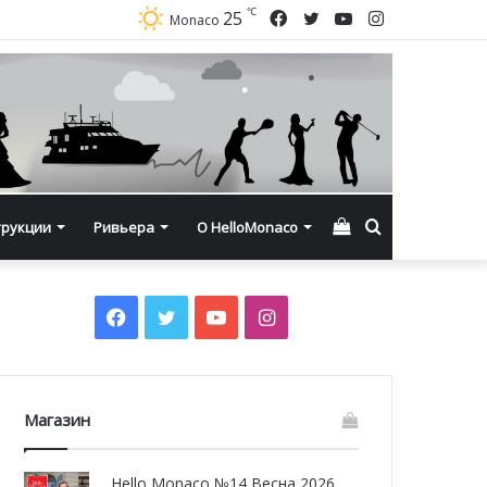
℃
Facebook
Twitter
YouTube
Instagram
25
Monaco
Смотреть
Искать
трукции
Ривьера
О HelloMonaco
корзину
Facebook
Twitter
YouTube
Instagram
Магазин
Hello Monaco №14 Весна 2026