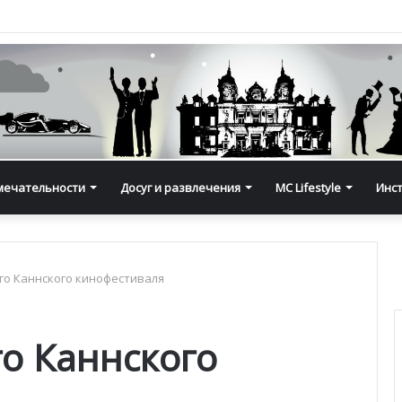
мечательности
Досуг и развлечения
MC Lifestyle
Инс
го Каннского кинофестиваля
го Каннского