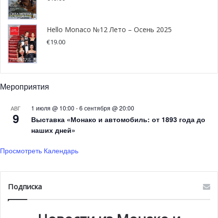
океанографического Музея Монако», — делится Робер
Кальканьо, генеральный директор океанографического
Института, который управляет музеем.
Hello Monaco №12 Лето – Осень 2025
€
19.00
Это ответ на запросы публики. Фотографий, коллекций,
фильмов больше недостаточно
посетителям. Получается, что «они видят вещи, не видя
Мероприятия
их на самом деле, ведь это всё — лишь
воспроизведение». Виртуальная реальность же
1 июля @ 10:00
-
6 сентября @ 20:00
АВГ
показывает вам изображение того, что происходит на
9
Выставка «Монако и автомобиль: от 1893 года до
другом краю света, а также это хороший способ
наших дней»
больше заинтересовать посетителей и привлечь их
Просмотреть Календарь
внимание к проблемам океана.
Подписка