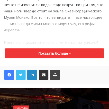
ничто не изменится: вода везде вокруг нас при том, что
наши ноги твердо стоят на земле Океанографического
Музея Монако. Все то, что вы видите — всё настоящее
— чистая вода филиппинского моря Сулу, его рифы,
черепахи…
Именно специальные новые очки-маска виртуальной
реальности позволяют вам полностью окунуться в
Показать больше
морскую среду и познакомиться с ее флорой и фауной.
LinkedIn
Поделиться по электронной почте
Распечатать
Культура