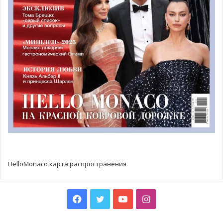
галерее представлены такие известные рисунки тушью,
как «Казино Монте-Карло», «Вид с Виллы Палома»,
«Заповедник Ниццы» и «Фантазийный интерьер».
Художник говорит, что ему достаточно черного и
белого цветов для самовыражения, в цветах не всегда
есть необходимость.
HelloMonaco карта распространения
Facebook
Twitter
YouTube
Instagram