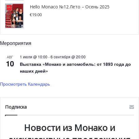
Hello Monaco №12 Лето – Осень 2025
Монако, хоть и родилась в Княжестве, но является
€
19.00
салоном международного масштаба.
Мероприятия
1 июля @ 10:00
-
6 сентября @ 20:00
АВГ
10
Выставка «Монако и автомобиль: от 1893 года до
наших дней»
Просмотреть Календарь
Подписка
Организаторы Ярмарки искусства в Монако
Новости из Монако и
Эта престижная группа арт-дилеров, у которой уже есть