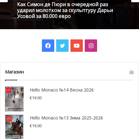
Как Симон де Пюри в очередной раз
ударил молотком за скульптуру Дарьи
Усовой за 80.000 евро
Point Art Monaco был создан в 2004-м как преемник
Facebook
Twitter
YouTube
Instagram
биеннале Антикваров Монако (1975), представлявшего
из себя сначала Группу экономических интересов (GIE),
которая и стояла у истоков салона. При администрации
Магазин
Мариетты Винчи-Корсини оргкомитет GIE Point Art
Monaco представляет из себя собрание четырех
Hello Monaco №14 Весна 2026
выдающихся владельцев и арт-
€
19.00
дилеров художественных галерей, расположенных в
княжестве: Мариета Винчи-Корсини (Maison d’Art),
Адриано Рибольци (Galerie Adriano Ribolzi), Альфредо
Hello Monaco №13 Зима 2025-2026
Паллези (Pallesi Art Gallery) и Луи Тонинелли (M.F.
€
19.00
Toninelli Art Moderne). Уже по этой причине мы можем
смело утверждать, что Европейская Ярмарка искусства в