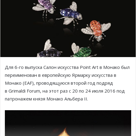
Для 6-го выпуска Салон искусства Point Art в Монако был
переименован в европейскую Ярмарку искусства в
Монако (EAF), проводящуюся второй год подряд
в Grimaldi Forum, на этот раз с 20 по 24 июля 2016 под
патронажем князя Монако Альбера II.