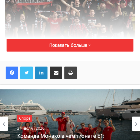
Болельщики Байера на стадионе Луи II в Монако
Показать больше
Составы команд:
Монако: Субашич — Раджи, Глик, Жемерсон, Сидибе —
LinkedIn
Поделиться по электронной почте
Распечатать
Фабиньо, Бакайоко — Лемар, Моутиньо, Силва —
Жермен
Запасные: Де Санктис, Ндорам, Диалло, Туре, Бошилья,
Каррильо, Мбаппе
Байер: Лено — Бендер, Та, Топрак, Хенрикс — Брандт,
Арангис, Кампль, Чалханоглу — Фолланд, Чичарито
Спорт
Запасные: Озкан, Драгович, Венделл, Крузе,
21 июля , 2026
Баумгатлингер, Мехмеди, Кисслинг
Команда Монако в чемпионате E1:
Матч на стадионе Луи II начался в 20:45 по местному