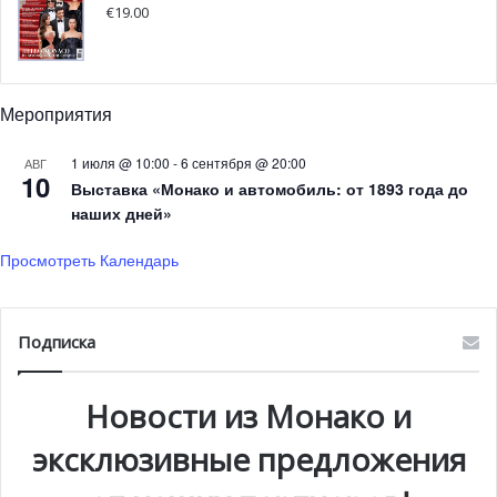
€
19.00
Мероприятия
1 июля @ 10:00
-
6 сентября @ 20:00
АВГ
10
Выставка «Монако и автомобиль: от 1893 года до
наших дней»
Камил Глик спас ФК » Монако» от поражения, забив гол в
Просмотреть Календарь
дополнительное время
Сегодняшняя ничья позволила «Монако» остаться
Подписка
лидером группы с четырьмя очками в активе. Три балла
у «Тоттенхэма», два — у «Байера», и квартет замыкает
Новости из Монако и
ЦСКА с одним очком.
эксклюзивные предложения