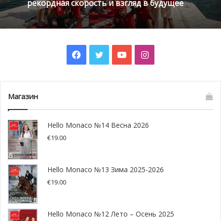
рекордная скорость и взгляд в будущее
времени. Монако, который выиграл восемь из последних
девяти матчей во всех турнирах и ни разу не проиграл
Леверкузен, вначале игры выглядел «беззубым».
Игроки «Монако» практически до последней минуты не
Facebook
Twitter
YouTube
Instagram
могли распечатать ворота «Байера» и пропустили мяч от
Хавьера Эрнандеса на 73-й минуте противостояния. Для
мексиканца этот результативный удар стал сотым в его
Магазин
европейской карьере, которая началась в 2010 году. Но
на последних секундах игры монегаски спасаются от
Hello Monaco №14 Весна 2026
поражения! Каррильо выигрывает борьбу в воздухе,
€
19.00
скидывает мяч на Глика и тот точным ударом с линии
штрафной сравнивает счет! «Это, вероятно, лучший гол
в моей карьере», сказал после защитник Глик. «Я
Hello Monaco №13 Зима 2025-2026
думаю, что это заслуженная ничья, потому что ни одна
€
19.00
из сторон действительно не доминировала».
Hello Monaco №12 Лето – Осень 2025