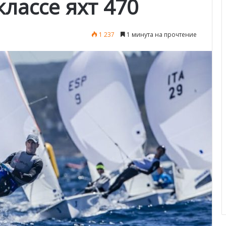
лассе яхт 470
1 237
1 минута на прочтение