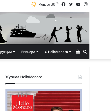
℃
Facebook
Twitter
YouTube
Instagram
30
Monaco
Смотреть
Искать
трукции
Ривьера
О HelloMonaco
корзину
Журнал HelloMonaco