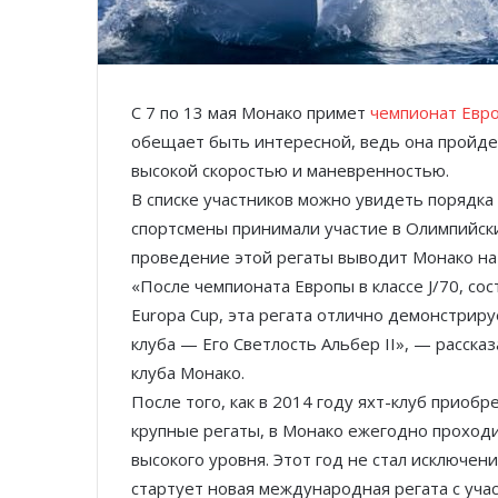
С 7 по 13 мая Монако примет
чемпионат Евр
обещает быть интересной, ведь она пройдет
высокой скоростью и маневренностью.
В списке участников можно увидеть порядка 
спортсмены принимали участие в Олимпийских
проведение этой регаты выводит Монако на 
«После чемпионата Европы в классе J/70, со
Europa Cup, эта регата отлично демонстрир
клуба — Его Светлость Альбер II», — расска
клуба Монако.
После того, как в 2014 году яхт-клуб прио
крупные регаты, в Монако ежегодно проход
высокого уровня. Этот год не стал исключен
стартует новая международная регата с уча