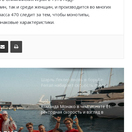
запомнился Гран-при Монако
чин, так и среди женщин, и производится во многих
асса 470 следит за тем, чтобы монотипы,
наковые характеристики.
Историческое достижение Monaco
United в женском футболе Монако
kedIn
Поделиться по электронной почте
Распечатать
Футбол, звёзды и
благотворительность: как Монако
открыло неделю Гран-при
Шарль Леклер вновь в борьбе:
Ferrari набирает скорость перед
паузой
Команда Монако в чемпионате E1:
рекордная скорость и взгляд в
будущее