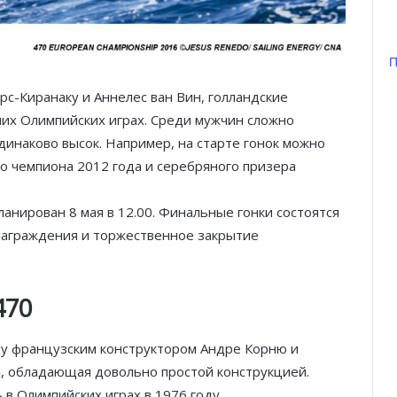
П
рс-Киранаку и Аннелес ван Вин, голландские
них Олимпийских играх. Среди мужчин сложно
динаково высок. Например, на старте гонок можно
о чемпиона 2012 года и серебряного призера
ланирован 8 мая в 12.00. Финальные гонки состоятся
 награждения и торжественное закрытие
Тренировка с видом: открытые
спортивные площадки Монако
470
От Монте-Карло к Гран-при
Барселоны: неделя, изменившая
ду французским конструктором Андре Корню и
Ferrari
а, обладающая довольно простой конструкцией.
 в Олимпийских играх в 1976 году.
Гламур, скорость и драма: чем