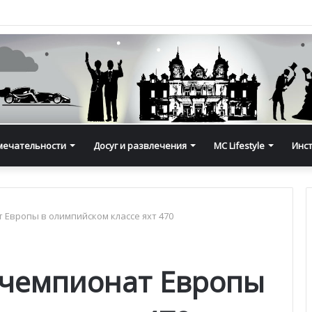
мечательности
Досуг и развлечения
MC Lifestyle
Инс
Европы в олимпийском классе яхт 470
 чемпионат Европы