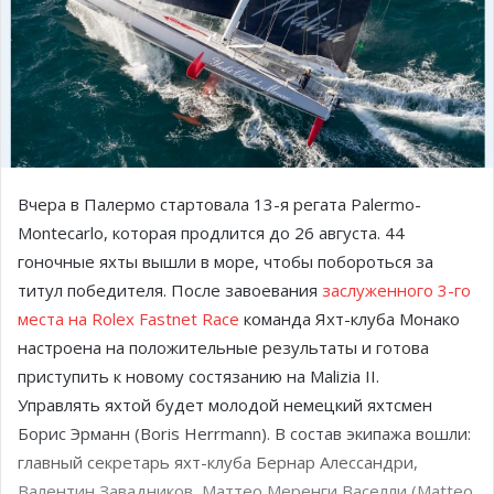
Вчера в Палермо стартовала 13-я регата Palermo-
Montecarlo, которая продлится до 26 августа. 44
гоночные яхты вышли в море, чтобы побороться за
титул победителя. После завоевания
заслуженного 3-го
места на Rolex Fastnet Race
команда Яхт-клуба Монако
настроена на положительные результаты и готова
приступить к новому состязанию на Malizia
II
.
Управлять яхтой будет молодой немецкий яхтсмен
Борис Эрманн (Boris Herrmann). В состав экипажа вошли:
главный секретарь яхт-клуба Бернар Алессандри,
Валентин Завадников, Маттео Меренги Васелли (Matteo