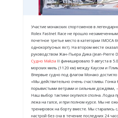
Участие монакских спортсменов в легендар
Rolex Fastnet Race не прошло незамеченным
почетное третье место в категории IMOCA 
однокорпусных яхт). На втором месте оказал
руководством Жан-Пьера Дика (Jean-Pierre Di
Судно Malizia
II финишировало 9 августа в 5.
морских миль (1120 км) между Каусом и Плиму
Впервые судно под флагом Монако достигло 
«Мы действительно очень счастливы. Гонка б
порывистыми ветрами и сильным дождями, —
Наш выбор тактики окупился сполна. Лодка п
лежа на галсе, и при полном курсе. Мы не о
тренировок на борту вместе. Мы старались 
настрой без сна в течение последних 24 час