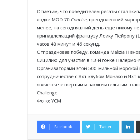
Отметим, что победителем регаты стал экип
лодке
MOD 70
Concise
, преодолевший маршрут
менее, на сегодняшний день еще никому не
принадлежащий французу Лоику Пейрону (
L
часов 48 минут и 46 секунд.
Отпраздновав победу, команда Malizia II вно
Сицилию для участия в 13-й гонке Палермо-М
Организаторами этой 500-мильной морской 
сотрудничестве с Яхт-клубом Монако и Яхт-
является четвертым и заключительным эта
Challenge
.
Фото: YCM
Lin
Facebook
Twitter