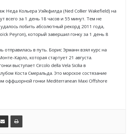
аж Неда Кольера Уэйкфилда (
Ned Collier
Wakefield) на
 всего за 1 день 18 часов и 55 минут. Тем не
От Монте-Карло к Гран-при
Барселоны: неделя, изменившая
 удалось побить абсолютный рекорд 2011 года,
Ferrari
oïck Peyron)
, который завершил гонку за 1 день 8
Гламур, скорость и драма: чем
вь отправилась в путь. Борис Эрманн взял курс на
запомнился Гран-при Монако
онте-Карло, которая стартует 21 августа.
гонки выступает
Circolo della Vela Sicilia
в
клубом Коста Смеральда. Это морское состязание
Историческое достижение Monaco
United в женском футболе Монако
пом оффшорной гонки
Mediterranean Maxi Offshore
Футбол, звёзды и
благотворительность: как Монако
открыло неделю Гран-при
kedIn
Поделиться по электронной почте
Распечатать
Шарль Леклер вновь в борьбе:
Ferrari набирает скорость перед