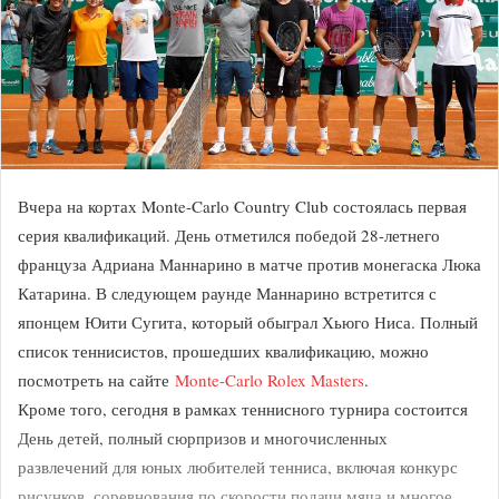
Вчера на кортах Monte-Carlo Country Club состоялась первая
серия квалификаций. День отметился победой 28-летнего
француза Адриана Маннарино в матче против монегаска Люка
Катарина. В следующем раунде Маннарино встретится с
японцем Юити Сугита, который обыграл Хьюго Ниса. Полный
список теннисистов, прошедших квалификацию, можно
посмотреть на сайте
Monte-Carlo Rolex Masters
.
Кроме того, сегодня в рамках теннисного турнира состоится
День детей, полный сюрпризов и многочисленных
развлечений для юных любителей тенниса, включая конкурс
рисунков, соревнования по скорости подачи мяча и многое