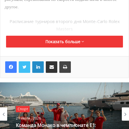
другое.
Расписание турниров второго дня Monte-Carlo Rolex
Masters
Показать больше
LinkedIn
Поделиться по электронной почте
Распечатать
Спорт
21 июля , 2026
Команда Монако в чемпионате E1: