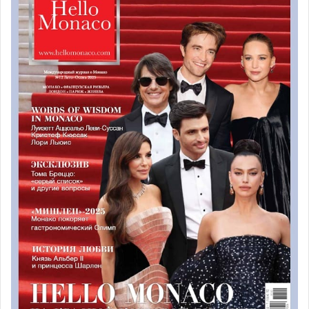
принц Альберт II и принцесса Шарлин в платье Ralph Lauren