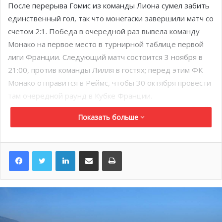
После перерыва Гомис из команды Лиона сумел забить
единственный гол, так что монегаски завершили матч со
счетом 2:1. Победа в очередной раз вывела команду
Монако на первое место в турнирной таблице первой
лиги Франции. Следующий матч состоится 3 ноября в
21:00, против команды Лилля в гостях; перед этим ФК
Монако отправится в Реймс, чтобы 30 октября провести
там очередной раунд в Кубке Франции.
Выставка, посвященная
жизни и стилю принцессы Грейс
,
Показать больше
открылась в прошедшие выходные в Филадельфии —
родном городе Грейс Келли. Местная пресса оценила
стиль принцессы Шарлин, присутствовавшей на
LinkedIn
Поделиться по электронной почте
Распечатать
открытии экспозиции: «Элегантная, в бордовом платье в
пол, белокурые локоны собраны в шикарный шиньон,
принцесса Монако Шарлин выглядела королевской
иконой стиля на каждый дюйм…»
Принц Альберт II, открывая выставку, сказал, что он