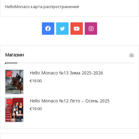
пробежать несколько метров с огнетушителем. Всё это
HelloMonaco карта распространения
происходит под присмотром местного врача, который
подтвержает физические способности кандитатов.
Facebook
Twitter
YouTube
Instagram
Инструктор, отвечающий за тренировку комиссаров,
отмечает, что в реальных условиях есть ещё и
оглушительный шум, который может полностью
дезориентировать человека, и сильная жара.
Магазин
Hello Monaco №13 Зима 2025-2026
€
19.00
Hello Monaco №12 Лето – Осень 2025
€
19.00