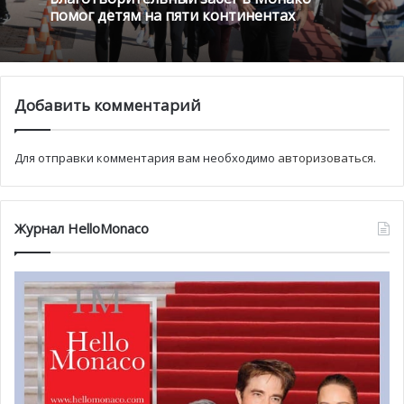
размер университета работает ему только на пользу:
помог детям на пяти континентах
«Небольшие размеры — это наше преимущество.
Возможно, количество студентов расширится максимум
до 800 человек. В IUM 24 штатных и 100 внештатных
преподавателя». Ректор отметил, что выпускники IUM
Добавить комментарий
становятся послами не только Университета, но и
Княжества в целом. В октябре 2013 года 80 выпускников
Для отправки комментария вам необходимо
авторизоваться
.
съехалось на встречу в Монако из таких далеких мест,
как Бразилия, Япония и Россия. IUM является частью
французской образовательной группы INSEEC и имеет
Журнал HelloMonaco
все необходимые аккредитации. Обучение проходит на
английском языке. Личные впечатления от обучения в
IUM одного из наших авторов можно прочитать
здесь
.