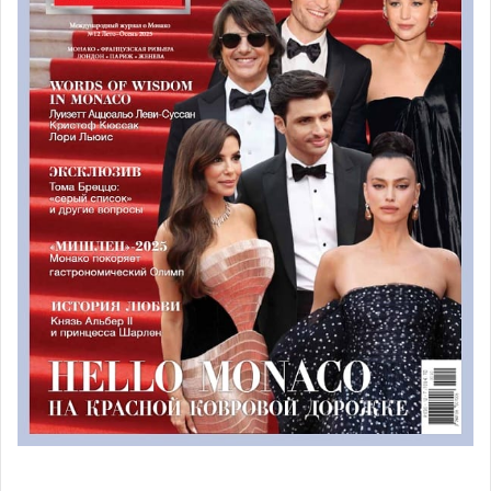
В прошлые выходные, за полтора месяца до
проведения Гран При в Монако, более 600 человек
участвовали в отборе и тренировке
будущих спасателей
гонок Формулы 1
на территории Цирка в Фонвьейе.
Непременное требование ко всем претендентам —
безупречная физическая форма. Менее чем за 2 минуты
нужно преодолеть дистанцию в 250 метров —
перепрыгнуть через заграждение, пробежать слалом
между 6-ю шинами, пройти по бревну длиной в 4 метра
в 10 сантиметрах от земли, снова перепрыгнуть через
заграждение, протащить груз весом 20 килограммов,