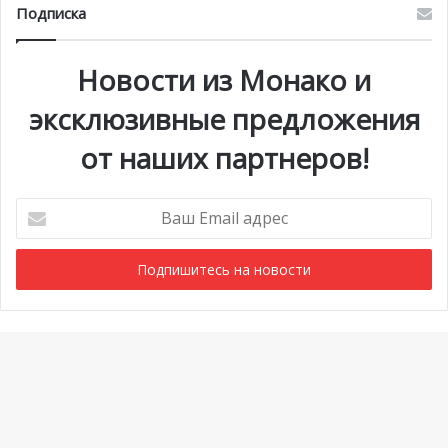
Подписка
Новости из Монако и
эксклюзивные предложения
от наших партнеров!
Ваш
Email
адрес
Мероприятия
1 июля @ 10:00
-
6 сентября @ 20:00
АВГ
7
Выставка «Монако и автомобиль: от 1893 года до
Ba
наших дней»