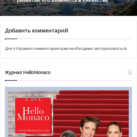
В честь 70-летия победы во Второй мировой войне
подготовлена уникальная экспозиция, посвященная
совместной борьбе русских и французов с фашизмом. В
основу выставки «Русские и французы во Второй
Добавить комментарий
мировой войне. Братство по оружию» вошли экспонаты
из собрания Государственного центрального музея
Для отправки комментария вам необходимо
авторизоваться
.
современной истории России и частной коллекции
Дмитрия Бушмакова.
Не обойдется и без показов картин мастеров русского
Журнал HelloMonaco
кино. Здесь всегда с интересом встречают новые
работы Никиты Михалкова, Карена Шахназарова, Глеба
Панфилова, Киры Муратовой, Александра Сокурова,
Алексея Учителя и других мэтров российского кино. В
рамках Дня кино будут представлены фильмы,
созданные в разные годы на «Мосфильме»: в рубрике
«Восстановленные шедевры» зрители увидят
легендарные работы Сергея Эйзенштейна и Андрея