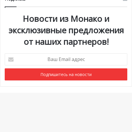
Новости из Монако и
эксклюзивные предложения
от наших партнеров!
Ваш
Email
адрес
Мероприятия
1 июля @ 10:00
-
6 сентября @ 20:00
АВГ
7
Выставка «Монако и автомобиль: от 1893 года до
Ba
наших дней»
to