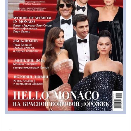
Михалкова-Кончаловского.
25 августа выступят артисты Хакасского национального
театра кукол «Сказка». Они привезли в в Канны свой
новый спектакль «Собачий блюз».
26 августа историческая вилла Домерг, один из
красивейших памятников архитектуры Лазурного
Берега, откроет с двери для солистов Академии
молодых певцов Мариинского театра.
А на закрытии выступят артисты Московского
государственного музыкального театра «Новый балет»
представят свой новый спектакль «Fortuna vis Lucem» в
постановке одного из видных хореографов Европы
Франческо Вентрильи.