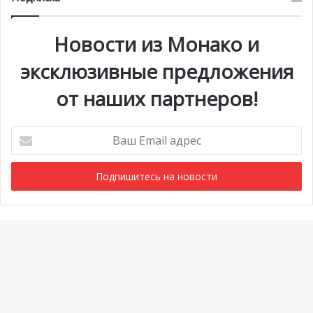
Новости из Монако и
эксклюзивные предложения
от наших партнеров!
Ваш
Email
адрес
Мероприятия
1 июля @ 10:00
-
6 сентября @ 20:00
АВГ
7
Выставка «Монако и автомобиль: от 1893 года до
Ba
наших дней»
to