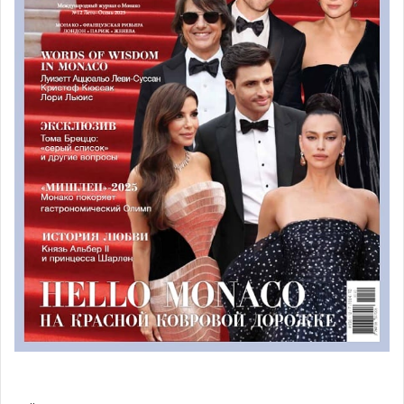
день Святой Сесиль, покровительницы музыкантов.
В рамках национального праздника Мэрия Монако
организует различные спектакли и приглашает всех в
Espace Léo Ferré
. Завершается торжество грандиозным
музыкальным салютом, который будет виден всем из
Порта Монако.
Какая программа ждет жителей Монако в 2015 году?
«Поставщик излишка»/»Fournisseur d’excès»
– Cпектакль
Оливиье Бенуа, который также пройдет в Léo Ferré:
— Среда, 18 ноября в 21 час
— Четверг, 19 ноября в 15 часов
— Пятница, 20 ноября в 20.30
18 ноября в 20 вечера состоится праздничный
фейерверк.