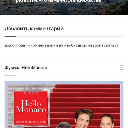
также присутствует княжеская семья.
19 ноября – нерабочий день в княжестве.
Церемонии начинаются с утренней торжественной
мессы в главном соборе Монако в присутствии
Добавить комментарий
княжеской семьи, так как католицизм является
государственной религией. Затем княжеская чета
Для отправки комментария вам необходимо
авторизоваться
.
присутствует на вручении наград во Дворе почета,
после чего проходит парад войск.
Все жители Монако собираются вместе, чтобы выразить
Журнал HelloMonaco
свою верность и признательность князю. Семья
Гримальди является хозяйкой Скалы
с 1297 года
, и они
смогли сохранить свою независимость в течение
нескольких веков, несмотря на все перевороты на карте
Европы. Конечно, за исключением периода Французской
Империи, кода Монако было присоединено к Франции.
Затем ООН выделило отдельное кресло для страны.
В ближайшее после 19 ноября воскресенье в Монако –