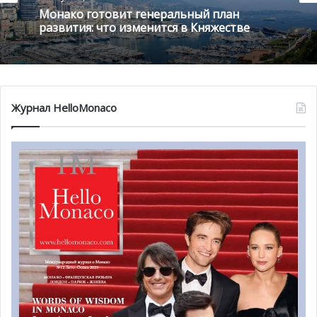
Горячие новости
Монако готовит генеральный план
1 августа , 2026
развития: что изменится в Княжестве
Журнал HelloMonaco
Благотворительный забег в Монако
помог детям на пяти континентах