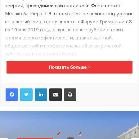
энергии, проводимой при поддержке Фонда князя
Монако Альбера II. Это трехдневное полное погружение
в “зеленый” мир, состоявшееся в Форуме Гримальди
с 8
по 10 мая
2019 года, открыло новые рубежи с точки
зрения энергоэффективности, а также частной,
общественной и профессиональной электрической
мобильности на дорогах и воде.
Показать больше
LinkedIn
Поделиться по электронной почте
Распечатать