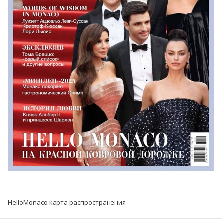
Как отмечалось в ходе круглых столов, «зелёные»
технологии быстро развиваются, и все большее число
новых проектов, реализуемых студентами или
стартапами, нацелены на
полную трансформацию
энергии
. Испытательные площадки Ride & Drive,
расположенные на эспланаде, обращенной к Форуму
Гримальди и Яхт-клубу Монако, позволили посетителям
ощутить реальное «устойчивое» будущее, усиленное
экологическими технологиями. Активное участие
Нико
Росберга
, в качестве официального посла EVER 2019,
помогло усилить эко-сообщение об этом событии на
международном уровне.
HelloMonaco карта распространения