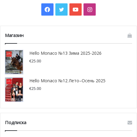
Facebook
Twitter
YouTube
Instagram
Магазин
Hello Monaco №13 Зима 2025-2026
€
25.00
Hello Monaco №12 Лето–Осень 2025
€
25.00
Подписка
Бывший чемпион Формулы-1, прекративший выступать
в гонках в 2016 году, в настоящее время участвует в