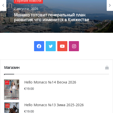
Горячие новости
2 августа , 2026
Монако готовит генеральный план
развития: что изменится в Княжестве
Официальный визит на форум князя Альбера II © EVER Monaco 2020
«
История нашего мероприятия, которое состоялось уже
в 15-й раз в этом году, показывает, в какой степени EVER
Monaco играет роль первопроходца, предоставляя
Facebook
Twitter
YouTube
Instagram
посетителям возможность разделить приверженность
Монако в этой области с 2006 года
», — отметил
Бернар
Фотрие
, президент EVER.
Магазин
Hello Monaco №14 Весна 2026
€
19.00
Hello Monaco №13 Зима 2025-2026
€
19.00