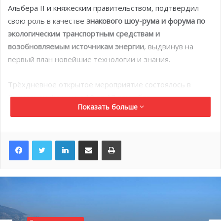
Альбера II и княжеским правительством, подтвердил
свою роль в качестве
знакового шоу-рума и форума по
экологическим транспортным средствам и
возобновляемым источникам энергии
, выдвинув на
первый план новейшие технологии и знания.
Трёхдневное открытое мероприятие состоялось в
Гримальди Форуме
с 10 по 12 сентября
.
Показать больше
LinkedIn
Поделиться по электронной почте
Распечатать