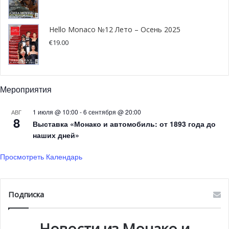
Hello Monaco №12 Лето – Осень 2025
€
19.00
Князь Альбер II и Бернар Фотрие © EVER Monaco 2020
Мероприятия
В четверг утром состоялся
официальный визит на
выставку князя Монако
в составе делегации чиновников
1 июля @ 10:00
-
6 сентября @ 20:00
АВГ
княжества.
8
Выставка «Монако и автомобиль: от 1893 года до
наших дней»
HelloMonaco присутствовал на мероприятии и собрал
Просмотреть Календарь
основную информацию о наиболее важных новых
функциях и технологиях, представленных на выставке.
Подписка
Новости из Монако и