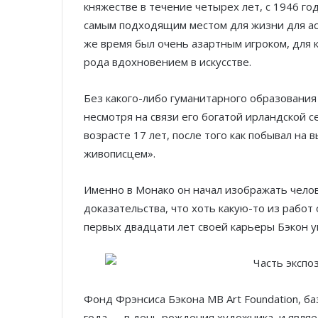
княжестве в течение четырех лет, с 1946 го
самым подходящим местом для жизни для аст
же время был очень азартным игроком, для к
рода вдохновением в искусстве.
Без какого-либо гуманитарного образования 
несмотря на связи его богатой ирландской с
возрасте 17 лет, после того как побывал на 
живописцем».
Именно в Монако он начал изображать чело
доказательства, что хоть какую-то из работ
первых двадцати лет своей карьеры Бэкон у
Фонд Фрэнсиса Бэкона MB Art Foundation, б
года — в день рождения художника, и явля