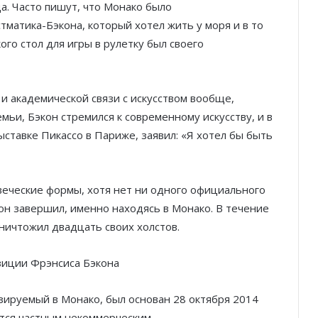
да. Часто пишут, что Монако было
матика-Бэкона, который хотел жить у моря и в то
ого стол для игры в рулетку был своего
и академической связи с искусством вообще,
емьи, Бэкон стремился к современному искусству, и в
выставке Пикассо в Париже, заявил: «Я хотел бы быть
веческие формы, хотя нет ни одного официального
 он завершил, именно находясь в Монако. В течение
ничтожил двадцать своих холстов.
Благотворительный забег в Монако
помог детям на пяти континентах
азируемый в Монако, был основан 28 октября 2014
ется частным некоммерческим