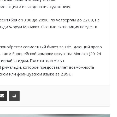
ие акции и исследования художнику.
После финиша начинается главное:
Монако подсчитывает
экономическую ценность Гран-при
нтября с 10:00 до 20:00, по четвергам до 22:00, на
Формулы-1
альди Форум Монако». Осенью экспозиция поедет в
Отели Монако стали главным
драйвером роста индустрии
гостеприимства
 приобрести совместный билет за 16€, дающий право
 так и Европейской ярмарки искусства Монако (20-24
Князь Альбер II и Принцесса
тивной с гидом. Посетители могут
Шарлен посетили 77-й Бал
Красного Креста Монако
Гримальди, которое предоставляет возможность
ком или французском языке за 2.99€.
Шарль Леклер вновь в борьбе:
Ferrari набирает скорость перед
паузой
kedIn
Поделиться по электронной почте
Распечатать
Монако приглашает на бесплатное
первое погружение с аквалангом