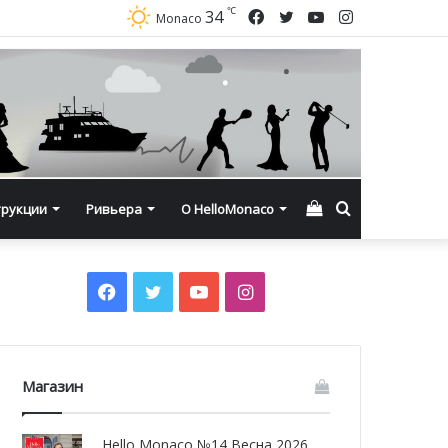
℃
Facebook
Twitter
YouTube
Instagram
34
Monaco
Смотреть
Искать
трукции
Ривьера
О HelloMonaco
корзину
Facebook
Twitter
YouTube
Instagram
Магазин
Hello Monaco №14 Весна 2026