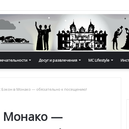
мечательности
Досуг и развлечения
MC Lifestyle
Инс
 Бэкон в Монако — обязательно к посещению!
в Монако —