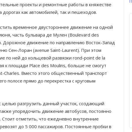
П
тельные проекты и ремонтные работы в княжестве
дорогах как автомобилей, так и пешеходов.
устить временное двустороннее движение на одной
 июня, часть бульвара де Мулен (Boulevard des
ов. Дорожное движение по направлению Восток-Запад
ню Сен-Лоран (avenue Saint-Laurent). При этом
 по ней до кольцевой развязки rond-point de la
я к площади Place des Moulins, больше не смогут
int-Charles. Вместо этого общественный транспорт
го полосе прямо до перекрестка с круговым
с целью разгрузить данный участок, создающий
 также упорядочить движение автобусов, постоянно
. Стоит отметить, что ежедневно внутренние
еревозят до 5 000 пассажиров. Постоянные пробки в