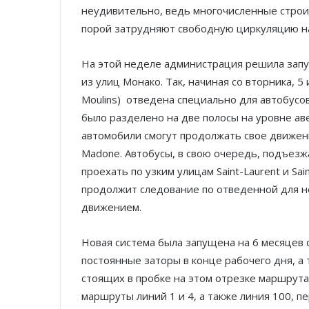
неудивительно, ведь многочисленные строи
порой затрудняют свободную циркуляцию на 
На этой неделе администрация решила зап
из улиц Монако. Так, начиная со вторника, 5
Moulins) отведена специально для автобус
было разделено на две полосы на уровне аве
автомобили смогут продолжать свое движение
Madone. Автобусы, в свою очередь, подъезжа
проехать по узким улицам Saint-Laurent и Sa
продолжит следование по отведенной для не
движением.
Новая система была запущена на 6 месяцев 
постоянные заторы в конце рабочего дня, а
стоящих в пробке на этом отрезке маршрута
маршруты линий 1 и 4, а также линия 100, п