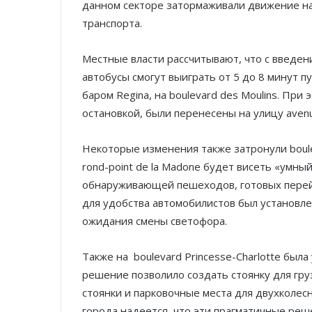
данном секторе затормаживали движение на
транспорта.
Местные власти рассчитывают, что с введе
автобусы смогут выиграть от 5 до 8 минут п
баром Regina, на boulevard des Moulins. При
остановкой, были перенесены на улицу avenue
Некоторые изменения также затронули boulev
rond-point de la Madone будет висеть «умн
обнаруживающей пешеходов, готовых перейт
для удобства автомобилистов был установл
ожидания смены светофора.
Также на boulevard Princesse-Charlotte был
решение позволило создать стоянку для гру
стоянки и парковочные места для двухколесн
города надеется, что эти прагматичные реш