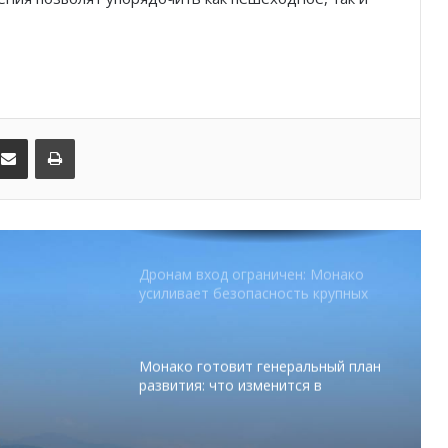
SBM и Be Safe Monaco продлили
партнёрство ради безопасных
летних ночей
В Монако раскрыли мошенничество
с драгоценностями на сумму свыше
€1 млн
kedIn
Поделиться по электронной почте
Распечатать
От Нью-Йорка до Монако: BIG ART
FESTIVAL готовит вечер мирового
уровня на Лазурном Берегу
Дронам вход ограничен: Монако
усиливает безопасность крупных
мероприятий
Монако готовит генеральный план
развития: что изменится в
Княжестве