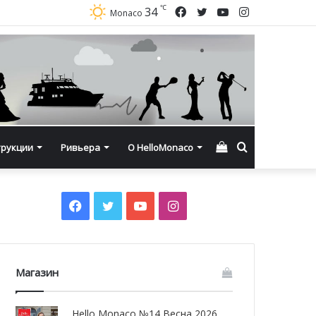
℃
Facebook
Twitter
YouTube
Instagram
34
Monaco
Смотреть
Искать
трукции
Ривьера
О HelloMonaco
корзину
Facebook
Twitter
YouTube
Instagram
Магазин
Hello Monaco №14 Весна 2026