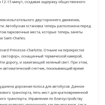
 12-15 минут, создавая задержку общественного
нием испытательного двустороннего движения,
ути. Автобусная остановка теперь расположена перед
 этом парковочные места, которые теперь заняты
 Saint-Charles.
ard Princesse-Charlotte. Отныне на перекрестке
ый светофор», оснащенный термической камерой,
и дорогу, и зажигающей зеленый свет. При этом,
Князь Альбер II и Принцесса
Шарлен посетили 77-й Бал
ен автоматический счетчик, показывающий время
Красного Креста Монако
Шарль Леклер вновь в борьбе:
а удалена дорожная полоса для автобусов. Данное
Ferrari набирает скорость перед
зового транспорта, пять мест для кратковременной
паузой
ого транспорта. Управление по благоустройству
ения позволят упорядочить как пешеходное, так и