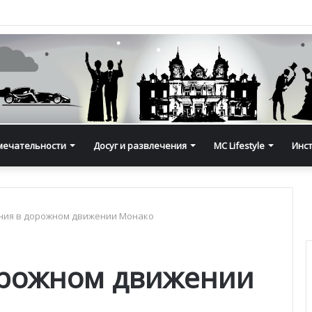
мечательности
Досуг и развлечения
MC Lifestyle
Инс
ния в дорожном движении Монако
орожном движении