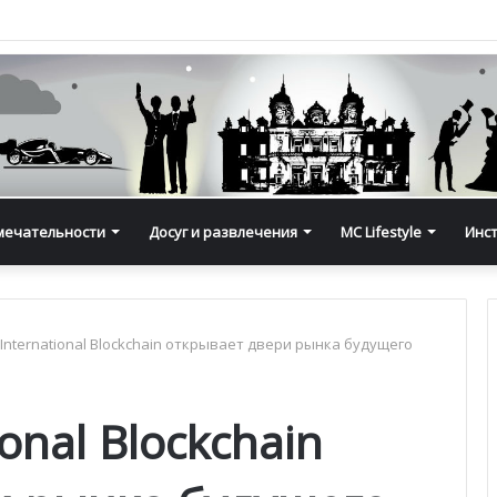
мечательности
Досуг и развлечения
MC Lifestyle
Инс
International Blockchain открывает двери рынка будущего
onal Blockchain