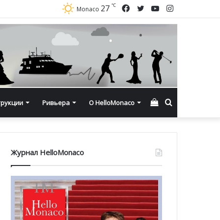
℃
Facebook
Twitter
YouTube
Instagram
27
Monaco
Смотреть
Искать
трукции
Ривьера
О HelloMonaco
корзину
Журнал HelloMonaco