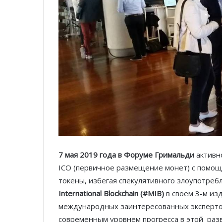
7 мая 2019 года в Форуме Гримальди
активно
ICO (первичное размещение монет) с помощ
токены, избегая спекулятивного злоупотре
International Blockchain (#MIB)
в своем 3-м из
международных заинтересованных экспертов
современным уровнем прогресса в этой
раз