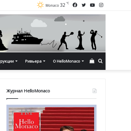
℃
Facebook
Twitter
YouTube
Instagram
32
Monaco
Смотреть
Искать
трукции
Ривьера
О HelloMonaco
корзину
Журнал HelloMonaco