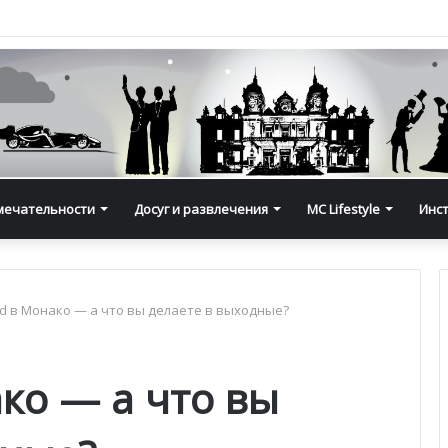
мечательности
Досуг и развлечения
MC Lifestyle
Инс
 в Монако — а что вы делаете в выходные?
ко — а что вы