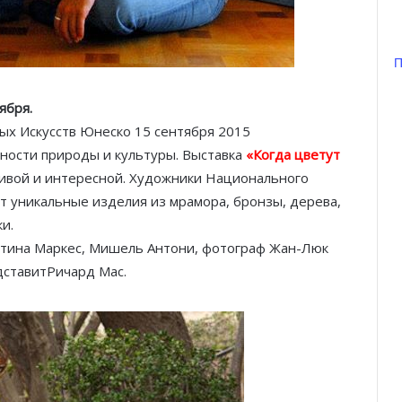
П
ября.
х Искусств Юнеско 15 сентября 2015
ности природы и культуры. Выставка
«Когда цветут
ивой и интересной. Художники Национального
т уникальные изделия из мрамора, бронзы, дерева,
и.
стина Маркес, Мишель Антони, фотограф Жан-Люк
дставитРичард Мас.