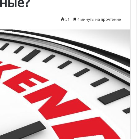
дные?
51
4 минуты на прочтение