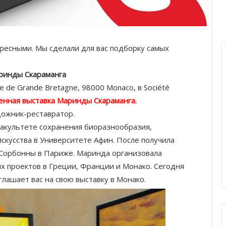
есными. Мы сделали для вас подборку самых
ринды Скараманга
e de Grande Bretagne, 98000 Monaco, в Société
енная выставка Маринды Скараманга
.
дожник-реставратор.
 факультете сохранения биоразнообразия,
скусства в Университете Афин. После получила
 Сорбонны в Париже. Маринда организовала
 проектов в Греции, Франции и Монако. Сегодня
глашает вас на свою выставку в Монако.