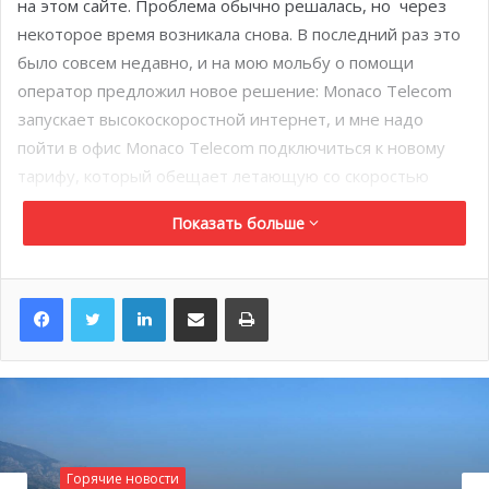
на этом сайте. Проблема обычно решалась, но через
некоторое время возникала снова. В последний раз это
было совсем недавно, и на мою мольбу о помощи
оператор предложил новое решение: Monaco Telecom
запускает высокоскоростной интернет, и мне надо
пойти в офис Monaco Telecom подключиться к новому
тарифу, который обещает летающую со скоростью
звука сеть.
Показать больше
Ультра-скоростной интернет 1Gbit в секунду+ 83
телевизионных канала – новое предложение от Монако
Телеком.
LinkedIn
Поделиться по электронной почте
Распечатать
Не буду утомлять вас техническими деталями, но важно
знать, что с прошлой недели монегаскский оператор
предлагает доступ к ультра-скоростному интернету.
Если выразиться более точно – то, по словам Мартина
Перонне, генерального директора компании Монако
Телеком: «Теперь всё будет гораздо удобнее и проще
Горячие новости
в использовании».