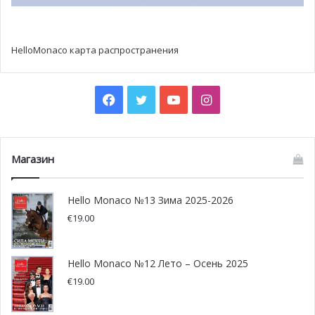
иностранные каналы (итальянские, британские,
немецкие, русские, китайские и каналы средне-
восточных стран). Этот технический прогресс стоил
HelloMonaco карта распространения
разработчикам 5 миллионов евро. Так что если у вас те
же проблемы, что были у меня — обновите тариф и
Facebook
Twitter
YouTube
Instagram
будет вам счастье.
Магазин
Hello Monaco №13 Зима 2025-2026
€
19.00
Hello Monaco №12 Лето – Осень 2025
€
19.00