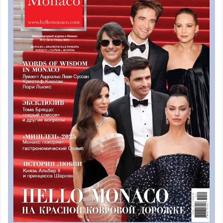
49,90 €: интернет 1G + домашний
Тестирование новых технологий проводились более
трёх месяцев в домах работников компании. В конечном
итоге они остались более чем довольны, и новое
предложение стало доступным в офисах Монако
телеком уже с этой недели.
Монако Телеком решил соединить единый абонемент
или «форфе» за интернет и домашний телефон. Тариф
составляет 49,90 евро в месяц. И это еще не всё.
В партнёрстве с правительством княжества, Monaco
Telecom обогатил предложение подключением
дополнительных бесплатных телеканалов. Теперь у
жителей Монако будет доступ к
83 каналам вместо 18
.
Под названием
«service universel»/ «универсальная
услуга»
, это предложение будет доступно от любой
телевизионной розетки. Теперь вы можете смотреть
как французские каналы (например, TNT), так и многие