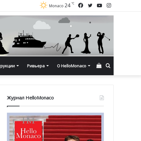
℃
Facebook
Twitter
YouTube
Instagram
24
Monaco
Смотреть
Искать
трукции
Ривьера
О HelloMonaco
корзину
Журнал HelloMonaco