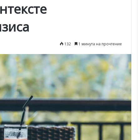
нтексте
изиса
132
1 минута на прочтение