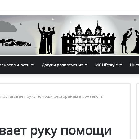
мечательности
Досуг и развлечения
MC Lifestyle
Инс
протягивает руку помощи ресторанам в контексте
вает руку помощи