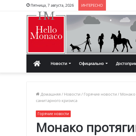
Пятница, 7 августа, 2026
ИНТЕРЕСНО
Главная
Новости
Официально
Достопри
Домашняя
/
Новости
/
Горячие новости
/
Монако 
санитарного кризиса
Горячие новости
Монако протяги