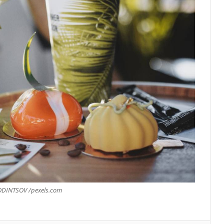
Князь Альбер II и Принцесса
Шарлен посетили 77-й Бал
Красного Креста Монако
Шарль Леклер вновь в борьбе:
Ferrari набирает скорость перед
паузой
SBM и Be Safe Monaco продлили
партнёрство ради безопасных
летних ночей
В Монако раскрыли мошенничество
INTSOV /pexels.com
с драгоценностями на сумму свыше
€1 млн