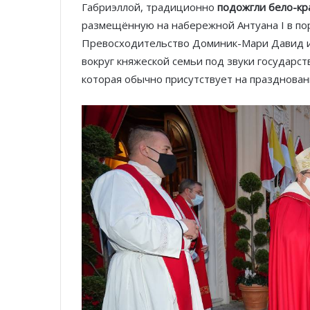
Габриэллой, традиционно
подожгли бело-кр
размещённую на набережной Антуана I в по
Превосходительство Доминик-Мари Давид и 
вокруг княжеской семьи под звуки государс
которая обычно присутствует на празднован