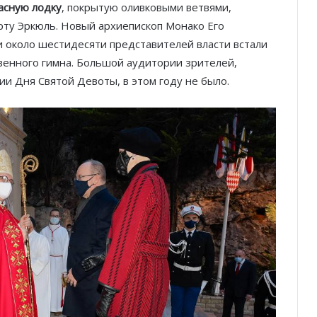
асную лодку
, покрытую оливковыми ветвями,
рту Эркюль. Новый архиепископ Монако Его
около шестидесяти представителей власти встали
твенного гимна. Большой аудитории зрителей,
ии Дня Святой Девоты, в этом году не было.