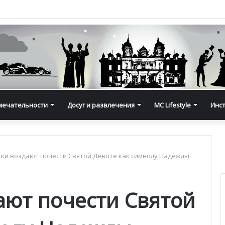
мечательности
Досуг и развлечения
MC Lifestyle
Инс
ки воздают почести Святой Девоте как символу Надежды
ают почести Святой