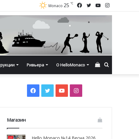
℃
Facebook
Twitter
YouTube
Instagram
25
Monaco
Смотреть
Искать
трукции
Ривьера
О HelloMonaco
корзину
Facebook
Twitter
YouTube
Instagram
Магазин
Hello Monaco №14 Весна 2026