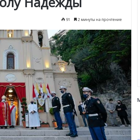
волу Надежды
91
2 минуты на прочтение