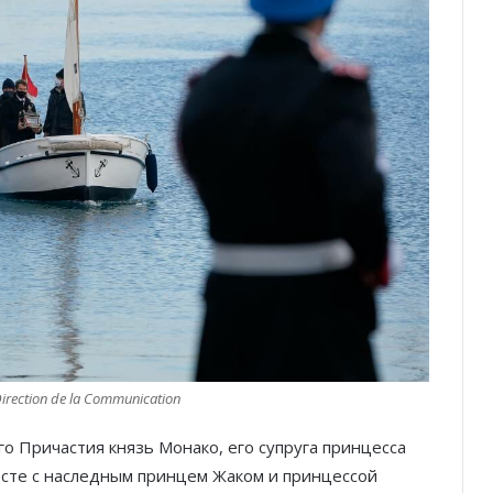
Direction de la Communication
ого Причастия князь Монако, его супруга принцесса
есте с наследным принцем Жаком и принцессой