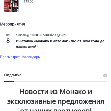
€
19.00
На платформе Monaco Santé
пользователи могут
получить доступ к
широкому спектру информации
,
связанной со здоровьем, включая:
Мероприятия
последние новости в области здравоохранения в
1 июля @ 10:00
-
6 сентября @ 20:00
АВГ
княжестве
;
8
Выставка «Монако и автомобиль: от 1893 года до
справочник, содержащий контактные данные всех
наших дней»
медицинских работников и учреждений в
Просмотреть Календарь
княжестве;
онлайн-систему записи к врачу;
архивирование персональных данных
Подписка
пользователей, создающих личный кабинет;
номера экстренных служб и контакты врачей и
Новости из Монако и
фармацевтов для вызова на дом, обновляемые в
эксклюзивные предложения
режиме реального времени.
от наших партнеров!