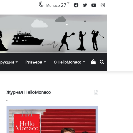
℃
Facebook
Twitter
YouTube
Instagram
27
Monaco
Смотреть
Искать
трукции
Ривьера
О HelloMonaco
корзину
Журнал HelloMonaco