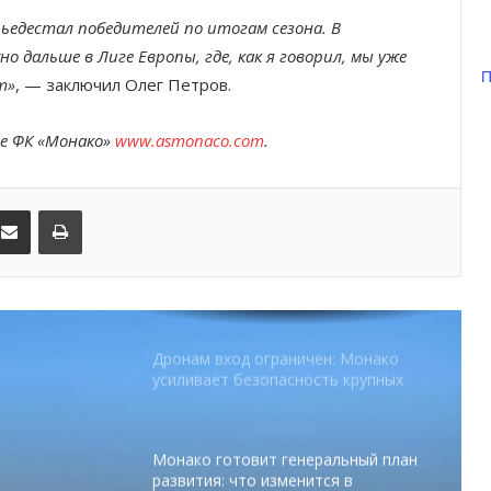
паузой
пьедестал победителей по итогам сезона. В
 дальше в Лиге Европы, где, как я говорил, мы уже
SBM и Be Safe Monaco продлили
П
партнёрство ради безопасных
т»
, — заключил Олег Петров.
летних ночей
е ФК «Монако»
www.asmonaco.com
.
В Монако раскрыли мошенничество
с драгоценностями на сумму свыше
€1 млн
kedIn
Поделиться по электронной почте
Распечатать
От Нью-Йорка до Монако: BIG ART
FESTIVAL готовит вечер мирового
уровня на Лазурном Берегу
Дронам вход ограничен: Монако
усиливает безопасность крупных
мероприятий
Монако готовит генеральный план
развития: что изменится в