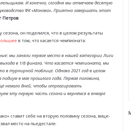
лельщикам. И конечно, сегодня мы отмечаем десятую
руководство ФК «Монако». Приятно завершать этот
г Петров
.
 сезона, он поделился, что в целом результаты
 большее
в том, что касается чемпионата:
ые: мы заняли первое место в нашей категории Лиги
выхода в 1/8 финала. Что касается чемпионата, мы
то в турнирной таблице. Однако 2021 год в целом
подиум в мае прошлого года. Первая половина,
ещё немало дней, чтобы отреагировать
м эту первую часть сезона и вернёмся в январе
Князь Альбер II и Принцесса
Шарлен посетили 77-й Бал
Красного Креста Монако
ко» ставит себе на вторую половину сезона, вице-
Шарль Леклер вновь в борьбе:
звал место на пьедестале.
Ferrari набирает скорость перед