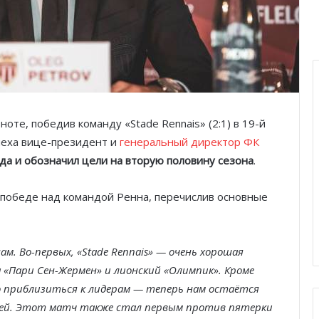
оте, победив команду «Stade Rennais» (2:1) в 19-й
пеха вице-президент и
генеральный директор ФК
да и обозначил цели на вторую половину сезона
.
 победе над командой Ренна, перечислив основные
м. Во-первых, «Stade Rennais» — очень хорошая
а «Пари Сен-Жермен» и лионский «Олимпик». Кроме
о приблизиться к лидерам — теперь нам остаётся
елей. Этот матч также стал первым против пятерки