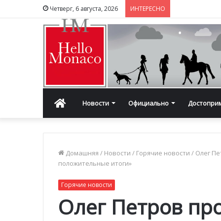
Четверг, 6 августа, 2026
ИНТЕРЕСНО
Главная
Новости
Официально
Достопри
Домашняя
/
Новости
/
Горячие новости
/
Олег Пе
положительные итоги»
Горячие новости
Олег Петров пр