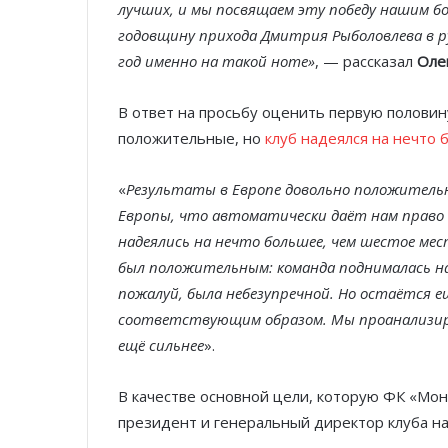
лучших, и мы посвящаем эту победу нашим бо
годовщину прихода Дмитрия Рыболовлева в 
год именно на такой ноте»
, — рассказал
Оле
В ответ на просьбу оценить первую половину
положительные, но
клуб надеялся на нечто
«
Результаты в Европе довольно положительн
Европы, что автоматически даёт нам право 
надеялись на нечто большее, чем шестое мес
был положительным: команда поднималась на 
пожалуй, была небезупречной. Но остаётся 
соответствующим образом. Мы проанализируе
ещё сильнее
».
В качестве основной цели, которую ФК «Мона
президент и генеральный директор клуба на