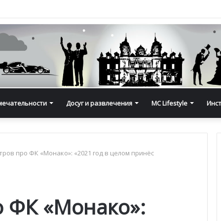
мечательности
Досуг и развлечения
MC Lifestyle
Инс
тров про ФК «Монако»: «2021 год в целом принёс
о ФК «Монако»: