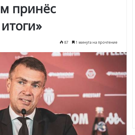
ом принёс
итоги»
87
1 минута на прочтение