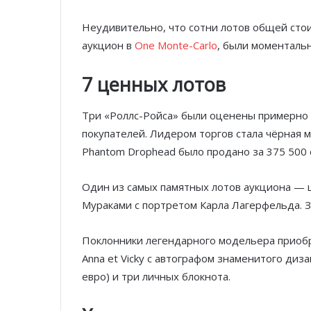
Неудивительно, что сотни лотов общей сто
аукцион в
One Monte-Carlo
, были моменталь
7 ценных лотов
Три «Роллс-Ройса» были оценены примерно 
покупателей. Лидером торгов стала чёрная м
Phantom Drophead было продано за 375 500 ев
Один из самых памятных лотов аукциона — ш
Мураками с портретом Карла Лагерфельда. З
Поклонники легендарного модельера приобре
Anna et Vicky с автографом знаменитого диз
евро) и три личных блокнота.