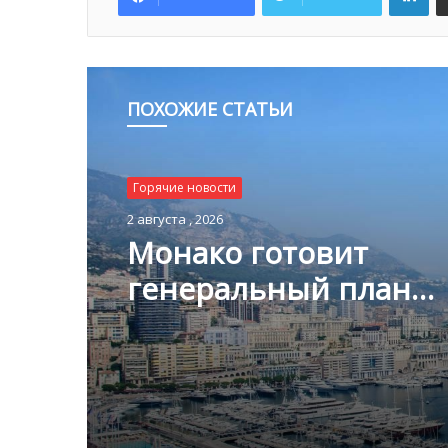
ПОХОЖИЕ СТАТЬИ
Горячие новости
Горячие новости
2 августа , 2026
1 августа , 2026
Монако готовит
Благотворительный з
генеральный план
Монако помог детям
развития: что измени
пяти континентах
Княжестве