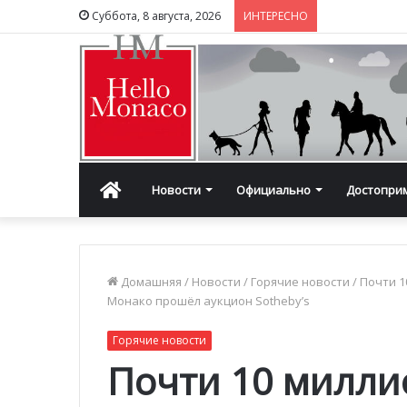
Суббота, 8 августа, 2026
ИНТЕРЕСНО
Главная
Новости
Официально
Достопри
Домашняя
/
Новости
/
Горячие новости
/
Почти 1
Монако прошёл аукцион Sotheby’s
Горячие новости
Почти 10 милли