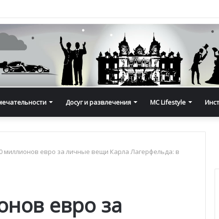
мечательности
Досуг и развлечения
MC Lifestyle
Инс
0 миллионов евро за личные вещи Карла Лагерфельда: в
онов евро за