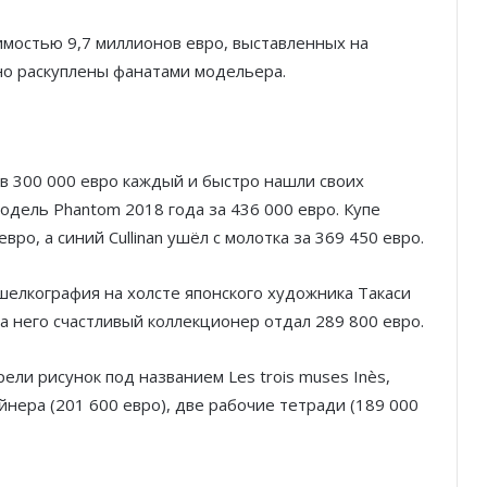
имостью 9,7 миллионов евро, выставленных на
но раскуплены фанатами модельера.
в 300 000 евро каждый и быстро нашли своих
одель Phantom 2018 года за 436 000 евро. Купе
ро, а синий Cullinan ушёл с молотка за 369 450 евро.
елкография на холсте японского художника Такаси
а него счастливый коллекционер отдал 289 800 евро.
ли рисунок под названием Les trois muses Inès,
айнера (201 600 евро), две рабочие тетради (189 000