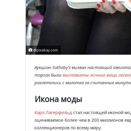
@pixabay.com
Аукцион
Sotheby
‘
s
вызвал настоящий ажиотаж
торгах были
выставлены личные вещи леген
разлетелись с молотка за считанные минут
Икона моды
Карл Лагерфельд
стал настоящей иконой мод
оцениваемое более чем в 200 миллионов ев
коллекционеров по всему миру.