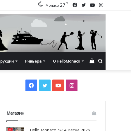
℃
Facebook
Twitter
YouTube
Instagram
27
Monaco
Смотреть
Искать
трукции
Ривьера
О HelloMonaco
корзину
Facebook
Twitter
YouTube
Instagram
Магазин
Hello Monaco №14 Весна 2026