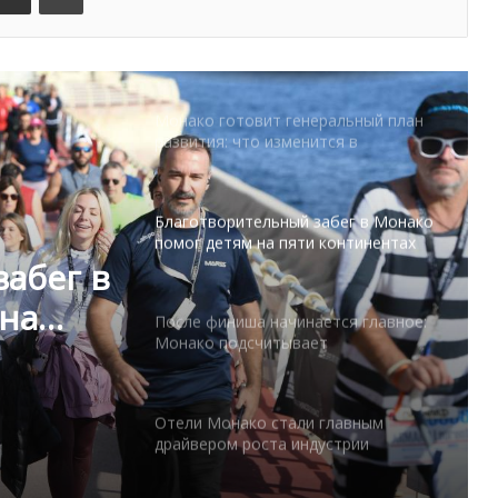
Дронам вход ограничен: Монако
усиливает безопасность крупных
мероприятий
Монако готовит генеральный план
развития: что изменится в
Княжестве
Благотворительный забег в Монако
помог детям на пяти континентах
абег в
 на
После финиша начинается главное:
Монако подсчитывает
экономическую ценность Гран-при
Формулы-1
Отели Монако стали главным
драйвером роста индустрии
гостеприимства