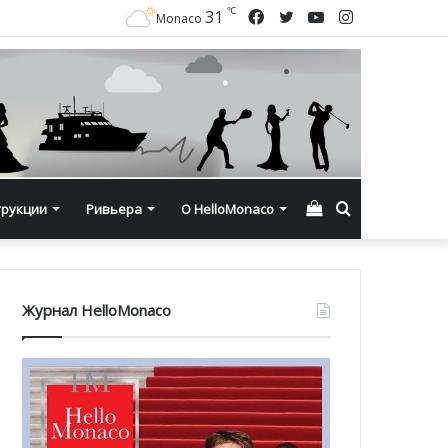
℃
Facebook
Twitter
YouTube
Instagram
31
Monaco
Смотреть
Искать
трукции
Ривьера
О HelloMonaco
корзину
Журнал HelloMonaco