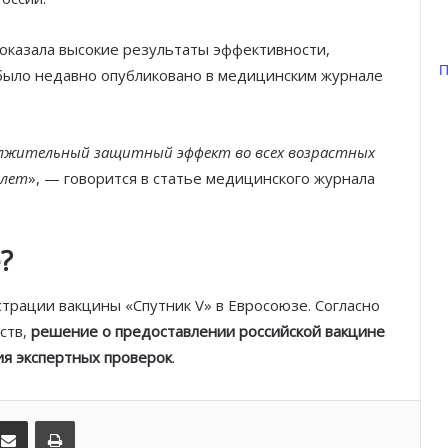
Князь Альбер II и Принцесса
Шарлен посетили 77-й Бал
Красного Креста Монако
показала высокие результаты эффективности,
П
 было недавно опубликовано в медицинским журнале
Шарль Леклер вновь в борьбе:
Ferrari набирает скорость перед
паузой
лжительный защитный эффект во всех возрастных
 лет
», — говорится в статье медицинского журнала
SBM и Be Safe Monaco продлили
партнёрство ради безопасных
летних ночей
?
В Монако раскрыли мошенничество
с драгоценностями на сумму свыше
страции вакцины «Спутник V» в Евросоюзе. Согласно
€1 млн
ств,
решение о предоставлении российской вакцине
ия экспертных проверок
.
От Нью-Йорка до Монако: BIG ART
FESTIVAL готовит вечер мирового
уровня на Лазурном Берегу
kedIn
Поделиться по электронной почте
Распечатать