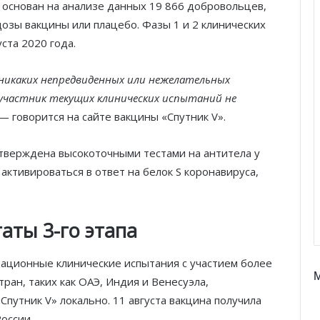
 основан на анализе данных 19 866 добровольцев,
дозы вакцины или плацебо. Фазы 1 и 2 клинических
ста 2020 года.
 никаких непредвиденных или нежелательных
 участник текущих клинических испытаний не
 — говорится на сайте вакцины «Спутник V».
тверждена высокоточными тестами на антитела у
активироваться в ответ на белок S коронавируса,
ты 3-го этапа
трационные клинические испытания с участием более
тран, таких как ОАЭ, Индия и Венесуэла,
Спутник V» локально. 11 августа вакцина получила
оссии.