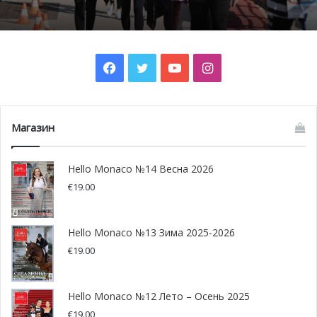
Однако, при постепенном заполнении кессона водой,
специалисты обнаружили, что течение мешает им
Facebook
Twitter
YouTube
Instagram
выполнить процедуру со всей точностью и были
вынуждены приостановить операцию погружения до
следующего дня и лучших подводных условий.
Магазин
Hello Monaco №14 Весна 2026
€
19.00
Hello Monaco №13 Зима 2025-2026
€
19.00
Hello Monaco №12 Лето – Осень 2025
€
19.00