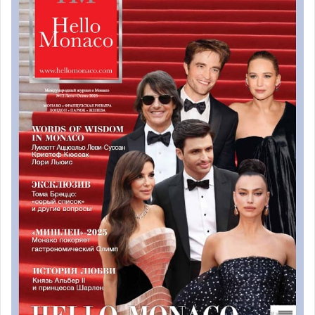
Top Marques, который британский Bloomberg окрестил
как «единственное в мире эксклюзивное шоу машин
класса люкс», представит в этом году с дюжину
захватывающих дух новинок, включая
Icona Vulcano
—
первый в мире супер-автокар, полностью сделанный из
титана. Высочайшая устойчивость и прочность
материала делают эту машину новой вехой в
автомобилестроении. Ну что ж, увидите всё сами в
апреле в Grimaldi Forum в Монако.
Информация о мероприятии и продажа билетов
осуществляется через сайт
Grimaldi Forum
или на сайте
мероприятия
Top Marques
.