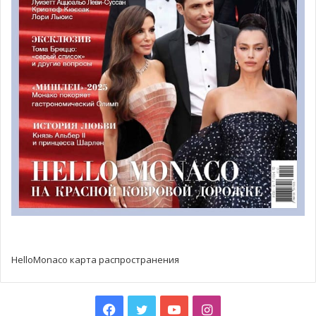
наследия, общественное мнение относительно
проектов модернизации пока неясно.
Урбанизация, в свою очередь, может принести свои
выгоды. Совет проголосовал за
новый городской парк
.
Планируется организация крытых садов с
субтропической растительностью, устойчивой к малому
количеству солнечного света. Эти сады расширят уже
существующие зелёные зоны.
За планы по модернизации района проголосовали
единогласно, поэтому в ближайшее время должны
появиться более точные графики, а также новые
строительные площадки
в районе Монте-Карло.
HelloMonaco карта распространения
Facebook
Twitter
YouTube
Instagram