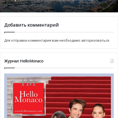
Дворца.
После концерта в Монако
Валерий Гергиев
отправится в
Швейцарию, чтобы выступить на музыкальном
фестивале Вербье, а затем в Лондон, где состоится
Добавить комментарий
концерт в Альберт холле.
Для отправки комментария вам необходимо
авторизоваться
.
Журнал HelloMonaco