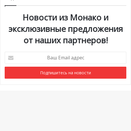
Новости из Монако и
эксклюзивные предложения
от наших партнеров!
Ваш
Email
адрес
Мероприятия
1 июля @ 10:00
-
6 сентября @ 20:00
АВГ
6
Выставка «Монако и автомобиль: от 1893 года до
Ba
наших дней»
to
Просмотреть Календарь