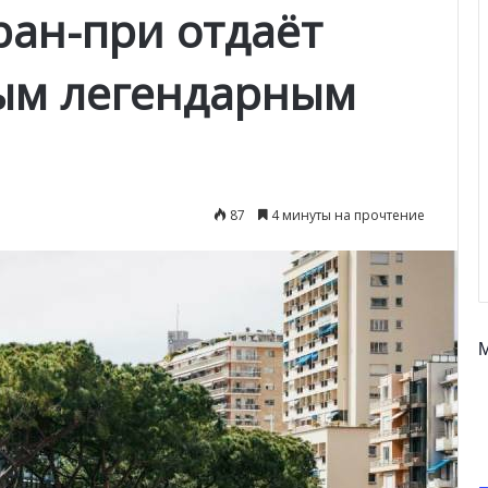
ран-при отдаёт
ым легендарным
87
4 минуты на прочтение