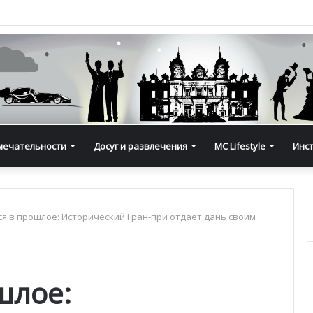
мечательности
Досуг и развлечения
MC Lifestyle
Инс
я в прошлое: Исторический Гран-при отдаёт дань своим
шлое: