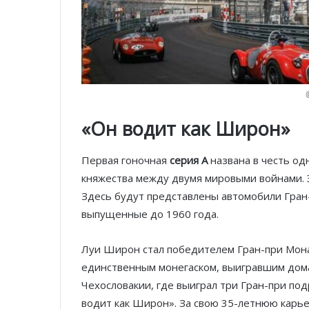
«Он водит как Широн»
Первая гоночная
серия А
названа в честь од
княжества между двумя мировыми войнами. Э
Здесь будут представлены автомобили Гран
выпущенные до 1960 года.
Луи Широн стал победителем Гран-при Монак
единственным монегаском, выигравшим дома
Чехословакии, где выиграл три Гран-при под
водит как Широн». За свою 35-летнюю карьер