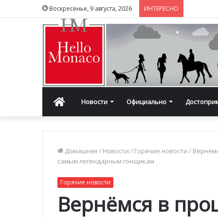
Воскресенье, 9 августа, 2026
ИНТЕРЕСНО
Главная
Новости
Официально
Достопри
Домашняя
/
Новости
/
Горячие новости
/
Вернёмс
самым легендарным гонщикам
Горячие новости
Вернёмся в про