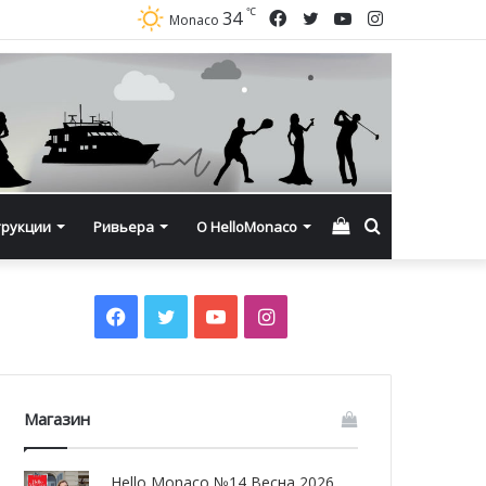
℃
Facebook
Twitter
YouTube
Instagram
34
Monaco
Смотреть
Искать
трукции
Ривьера
О HelloMonaco
корзину
Facebook
Twitter
YouTube
Instagram
Магазин
Hello Monaco №14 Весна 2026