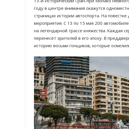
13-й Исторический Гран-при Монако немного
году в центре внимания окажутся одномест
страницах истории автоспорта. На повестке
мероприятия. С 13 по 15 мая 200 автомобил
на легендарной трассе княжества. Каждая се
перенесёт зрителей в его эпоху. В преддвер
историю восьми гонщиков, которые осмелили