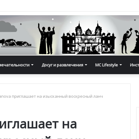
мечательности
Досуг и развлечения
MC Lifestyle
Инс
vanova приглашает на изысканный воскресный ланч
риглашает на