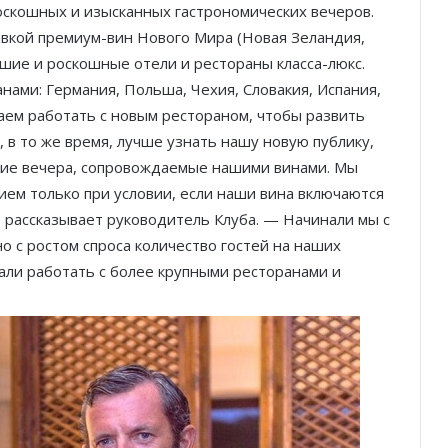
роскошных и изысканных гастрономических вечеров.
тавкой премиум-вин Нового Мира (Новая Зеландия,
чшие и роскошные отели и рестораны класса-люкс.
анами: Германия, Польша, Чехия, Словакия, Испания,
аем работать с новым рестораном, чтобы развить
 в то же время, лучше узнать нашу новую публику,
кие вечера, сопровождаемые нашими винами. Мы
ем только при условии, если наши вина включаются
 рассказывает руководитель Клуба. — Начинали мы с
о с ростом спроса количество гостей на наших
али работать с более крупными ресторанами и