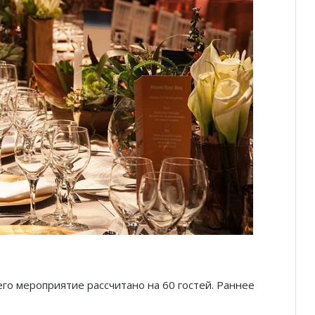
Князь Альбер II и Принцесса
Шарлен посетили 77-й Бал
Красного Креста Монако
Шарль Леклер вновь в борьбе:
Ferrari набирает скорость перед
паузой
SBM и Be Safe Monaco продлили
партнёрство ради безопасных
летних ночей
В Монако раскрыли мошенничество
с драгоценностями на сумму свыше
€1 млн
сего мероприятие рассчитано на 60 гостей. Раннее
От Нью-Йорка до Монако: BIG ART
FESTIVAL готовит вечер мирового
уровня на Лазурном Берегу