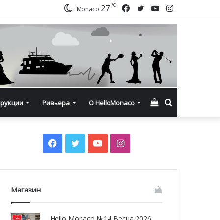
℃
Facebook
Twitter
YouTube
Instagram
27
Monaco
Смотреть
Искать
трукции
Ривьера
О HelloMonaco
корзину
Facebook
Twitter
YouTube
Instagram
Магазин
Hello Monaco №14 Весна 2026