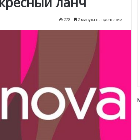
кресный ланч
278
2 минуты на прочтение