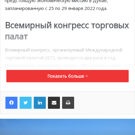
предстоящую экономическую миссию в Дубае,
запланированную с 25 по 29 января 2022 года.
Всемирный конгресс торговых
палат
Всемирный конгресс, организуемый Международной
торговой палатой (ICC), проводится два раза в год.
Мероприятие объединяет более 100 торговых палат со
всего мира и 1200 участников, присутствующих как
Показать больше
лично, так и в виртуальном формате. Напомним, что
MEB является членом ICC в качестве Торговой Палаты
LinkedIn
Поделиться по электронной почте
Распечатать
Монако, имея и Национальный Комитет в этой
организации.
Представители княжества воспользовались широкими
возможностями встретиться со своими