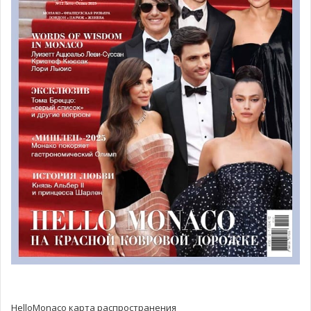
Гийом Роз, Альбер Кроези и Джастин Хайман @MEB
Миссии в Дубае и странах
Персидского залива в январе
2022
Мероприятие также послужило прекрасной платформой
для подготовки к выездной миссии в Дубай с 25 по 29
января следующего года. В рамках этой встречи был
разработан план, предоставляющий компаниям Монако
возможность развивать бизнес со странами
Персидского залива и их специализированными
учреждениями:
— Торгово-промышленная палата Дубая;
— Dubai Multi Commodities Center — первая свободная
зона в Эмиратах;
HelloMonaco карта распространения