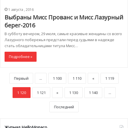
1 августа , 2016
Выбраны Мисс Прованс и Мисс Лазурный
берег-2016
В субботу вечером, 29 июля, самые красивые женщины со всего
Лазурного побережья предстали перед судьями в надежде
стать обладательницами титула Мисс…
Подробнее »
Первый
...
1 100
1 110
«
1 119
1 120
1 121
»
1 130
1 140
...
Последний
Журнал HelloMonaco