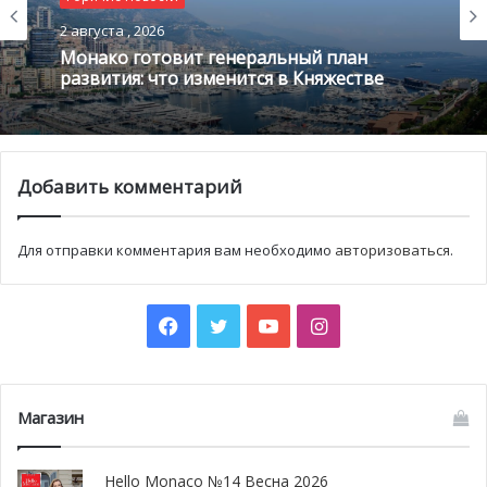
Техническом лицее Монако (Lycée Technique et Hôtelier
2 августа , 2026
de Monaco).
Монако готовит генеральный план
22 октября
– во всех отделениях Госпитального центра
развития: что изменится в Княжестве
им. Принцессы Грейс пройдет
день повышения
осведомленности населения о проблеме рака груди
.
Добавить комментарий
Для отправки комментария вам необходимо
авторизоваться
.
Facebook
Twitter
YouTube
Instagram
Магазин
Hello Monaco №14 Весна 2026