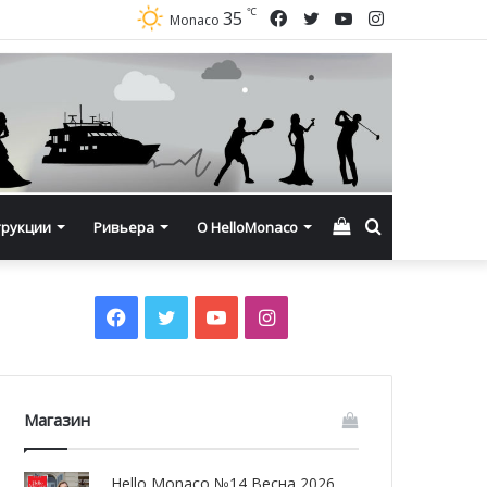
℃
Facebook
Twitter
YouTube
Instagram
35
Monaco
Смотреть
Искать
трукции
Ривьера
О HelloMonaco
корзину
Facebook
Twitter
YouTube
Instagram
Магазин
Hello Monaco №14 Весна 2026