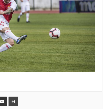
Тренировка с видом: открытые
спортивные площадки Монако
От Монте-Карло к Гран-при
Барселоны: неделя, изменившая
Ferrari
Гламур, скорость и драма: чем
запомнился Гран-при Монако
Историческое достижение Monaco
United в женском футболе Монако
kedIn
Поделиться по электронной почте
Распечатать
Футбол, звёзды и