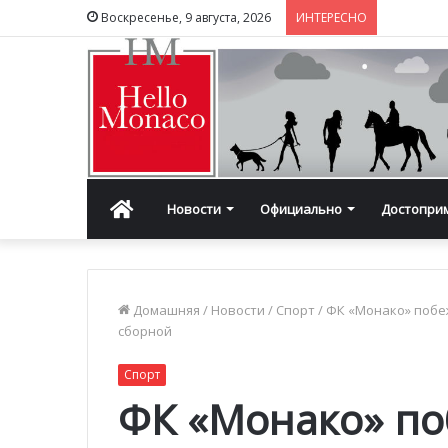
Воскресенье, 9 августа, 2026
ИНТЕРЕСНО
Главная
Новости
Официально
Достопри
Домашняя
/
Новости
/
Спорт
/
ФК «Монако» побе
сборной
Спорт
ФК «Монако» по