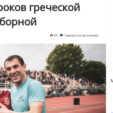
роков греческой
сборной
50
1 минута на прочтение