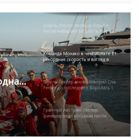
благотворительность: как Монако
открыло неделю Гран-при
Шарль Леклер вновь в борьбе:
Ferrari набирает скорость перед
паузой
Команда Монако в чемпионате E1:
рекордная скорость и взгляд в
будущее
рдная
Шарль Леклер вновь покорил Спа:
Ferrari до последнего боролась с
Mercedes
Гран-при Австрии: Леклер
финишировал восьмым после
блестящей квалификации
Herculis Monaco 2026 усиливает