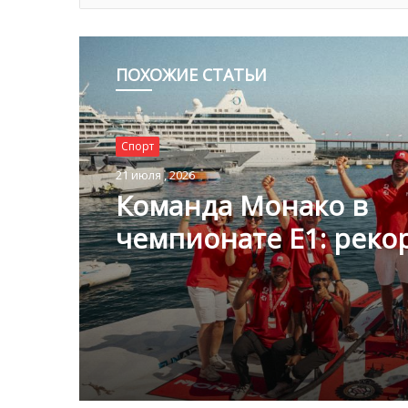
ПОХОЖИЕ СТАТЬИ
Спорт
21 июля , 2026
Команда Монако в
чемпионате E1: реко
скорость и взгляд в
будущее