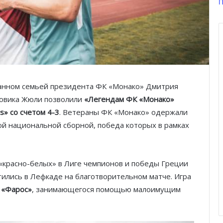
П
ванном семьей президента ФК «Монако» Дмитрия
довика Жюли позволили
«Легендам ФК «Монако»
s» со счетом 4-3
. Ветераны ФК «Монако» одержали
ой национальной сборной, победа которых в рамках
я «красно-белых» в Лиге чемпионов и победы Греции
тились в Лефкаде на благотворительном матче. Игра
 «Фарос»
, занимающегося помощью малоимущим