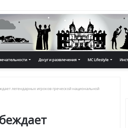
мечательности
Досуг и развлечения
MC Lifestyle
Инс
ждает легендарных игроков греческой национальной
беждает