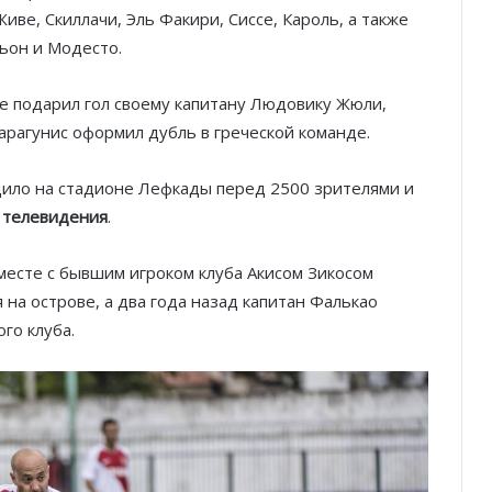
Живе, Скиллачи, Эль Факири, Сиссе, Кароль, а также
ьон и Модесто.
же подарил гол своему капитану Людовику Жюли,
Карагунис оформил дубль в греческой команде.
ило на стадионе Лефкады перед 2500 зрителями и
о телевидения
.
есте с бывшим игроком клуба Акисом Зикосом
 на острове, а два года назад капитан Фалькао
го клуба.