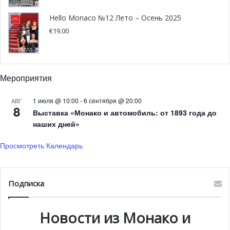
Hello Monaco №12 Лето – Осень 2025
The future looks ???
@Charles_Leclerc
€
19.00
⚔️
@LandoNorris
#HungarianGP
??
#F1
pic.twitter.com/0U6fZv0FNP
— Formula 1 (@F1)
July 20, 2020
Мероприятия
1 июля @ 10:00
-
6 сентября @ 20:00
АВГ
8
Выставка «Монако и автомобиль: от 1893 года до
Первым на финиш прибыл Льюис Хэмилтон, который
наших дней»
подбирается всё ближе к рекордной статистике
Просмотреть Календарь
Шумахера. На текущий момент шестикратный чемпион
Хэмилтон имеет в своём багаже 90 поул-позиций и 86
побед, в то время как рекорд Михаэля Шумахера
Подписка
составляет 91 победу.
Следующее Гран-при состоится в Великобритании.
Новости из Монако и
Пожелаем удачи монегасскому гонщику!