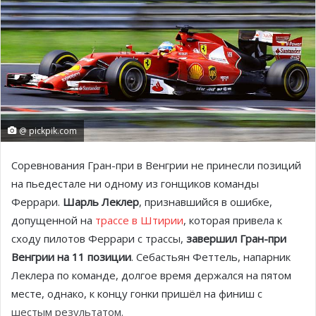
@ pickpik.com
Соревнования Гран-при в Венгрии не принесли позиций
на пьедестале ни одному из гонщиков команды
Феррари.
Шарль Леклер
, признавшийся в ошибке,
допущенной на
трассе в Штирии
, которая привела к
сходу пилотов Феррари с трассы,
завершил Гран-при
Венгрии на 11 позиции
. Себастьян Феттель, напарник
Леклера по команде, долгое время держался на пятом
месте, однако, к концу гонки пришёл на финиш с
шестым результатом.